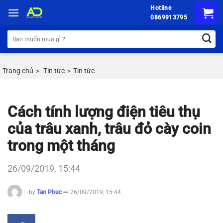
Chuyển
Hotline
đến
0869913795
nội
Tìm
dung
kiếm:
Trang chủ
Tin tức
Tin tức
>
>
Cách tính lượng điện tiêu thụ
của trâu xanh, trâu đỏ cày coin
trong một tháng
26/09/2019, 15:44
by
Tan Phuc
26/09/2019, 15:44