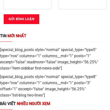
TIN
MỚI NHẤT
[special_blog_posts style="normal" special_type="type5"
type="row" columns="1" columns__md="1" posts="1"
excerpt="false" readmore="false" image_height="56.25%"
class="item-sidebar first-news-side"]
[special_blog_posts style="normal" special_type="type8"
type="row" columns="1" columns__md="1" posts="3"
offset="1" excerpt="false" image_height="56.25%"
class="list-blog two-lines"]
BÀI VIẾT
NHIỀU NGƯỜI XEM