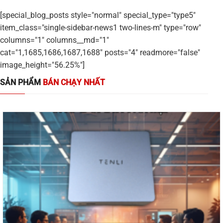
[special_blog_posts style="normal" special_type="type5"
item_class="single-sidebar-news1 two-lines-m" type="row"
columns="1" columns__md="1"
cat="1,1685,1686,1687,1688" posts="4" readmore="false"
image_height="56.25%"]
SẢN PHẨM
BÁN CHẠY NHẤT