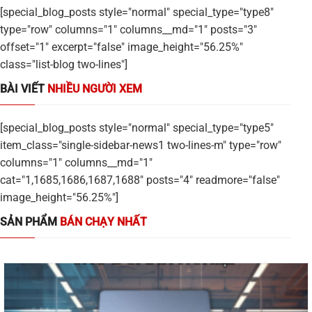
[special_blog_posts style="normal" special_type="type8"
type="row" columns="1" columns__md="1" posts="3"
offset="1" excerpt="false" image_height="56.25%"
class="list-blog two-lines"]
BÀI VIẾT
NHIỀU NGƯỜI XEM
[special_blog_posts style="normal" special_type="type5"
item_class="single-sidebar-news1 two-lines-m" type="row"
columns="1" columns__md="1"
cat="1,1685,1686,1687,1688" posts="4" readmore="false"
image_height="56.25%"]
SẢN PHẨM
BÁN CHẠY NHẤT