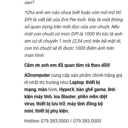
sao?
*Cho anh em nào chưa biết hoặc còn mờ mịt thì
DPI là viết tắt của Dot Per Inch. Đây là một thông
số quan trọng trên mắt đọc của con chuột. Nếu
một con chuột có mức DPI là 1000 thì tức là anh
em cứ di chuyển 1 inch (2,54 cm) trên bề mặt di,
con trỏ chuột sẽ đi được 1000 điểm ảnh trên
màn hình.
Cảm ơn anh em đã quan tâm và theo dõi!!
ADcomputer
cung cấp sản phẩm chính hãng giá
rẻ nhất thị trường như
Laptop
,
thiết bị
mạng
,
mà
n
hình
,
HyperX
,
bàn ghế game
,
linh
kiện máy tính
,
loa Blaster
,
phền mền diệt
virus
,
thiết bị lưu trữ
,
máy tính đồng bộ
mini
,
thiết bị phụ kiện.
Hotline: 079.383.0000 / 079.385.0000