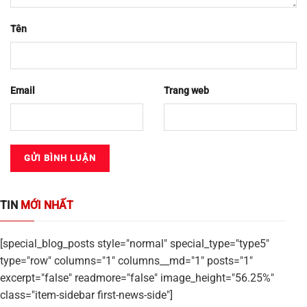
Tên
Email
Trang web
TIN
MỚI NHẤT
[special_blog_posts style="normal" special_type="type5"
type="row" columns="1" columns__md="1" posts="1"
excerpt="false" readmore="false" image_height="56.25%"
class="item-sidebar first-news-side"]