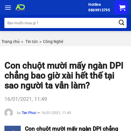
Chuyển
Hotline
đến
0869913795
nội
Tìm
dung
kiếm:
Trang chủ
Tin tức
Công Nghệ
>
>
Con chuột mười mấy ngàn DPI
chẳng bao giờ xài hết thế tại
sao người ta vẫn làm?
16/01/2021, 11:49
by
Tan Phuc
16/01/2021, 11:49
Con chuột mười mấy ngàn DPI chẳng