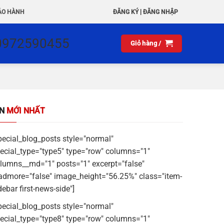
|
ẢO HÀNH
ĐĂNG KÝ
ĐĂNG NHẬP
0972590455
Giỏ hàng /
IN
MỚI NHẤT
pecial_blog_posts style="normal"
ecial_type="type5" type="row" columns="1"
lumns__md="1" posts="1" excerpt="false"
admore="false" image_height="56.25%" class="item-
debar first-news-side"]
pecial_blog_posts style="normal"
ecial_type="type8" type="row" columns="1"