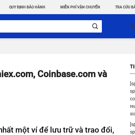
QUY ĐỊNH BẢO HÀNH
MIỄN PHÍ VẬN CHUYỂN
TRA CỨU B
T
niex.com, Coinbase.com và
[s
sp
co
re
si
[s
nhất một ví để lưu trữ và trao đổi,
sp