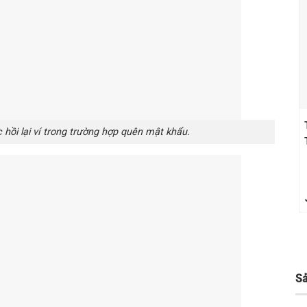
c hồi lại ví trong trường hợp quên mật khẩu.
S