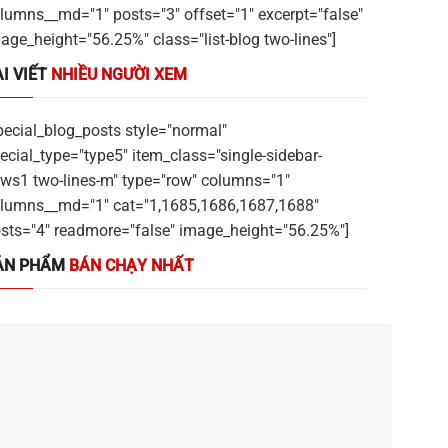
lumns__md="1" posts="3" offset="1" excerpt="false"
age_height="56.25%" class="list-blog two-lines"]
I VIẾT
NHIỀU NGƯỜI XEM
pecial_blog_posts style="normal"
ecial_type="type5" item_class="single-sidebar-
ws1 two-lines-m" type="row" columns="1"
lumns__md="1" cat="1,1685,1686,1687,1688"
sts="4" readmore="false" image_height="56.25%"]
ẢN PHẨM
BÁN CHẠY NHẤT