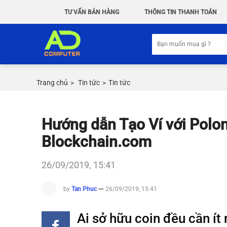
Chuyển
TƯ VẤN BÁN HÀNG
THÔNG TIN THANH TOÁN
đến
nội
Tìm
dung
kiếm:
Trang chủ
Tin tức
Tin tức
>
>
Hướng dẫn Tạo Ví với Polo
Blockchain.com
26/09/2019, 15:41
by
Tan Phuc
26/09/2019, 15:41
Ai sở hữu coin đều cần ít 