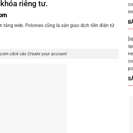
 khóa riêng tư.
co
im
com
BÀ
n tảng web. Poloniex cũng là sàn giao dịch tiền điện tử
[s
sp
ne
.com click vào Create your account
co
po
S