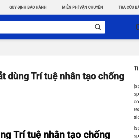
QUY ĐỊNH BẢO HÀNH
MIỄN PHÍ VẬN CHUYỂN
TRA CỨU B
T
 dùng Trí tuệ nhân tạo chống
[s
sp
co
re
si
[s
g Trí tuệ nhân tạo chống
sp