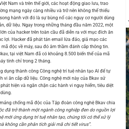
ệt Nam và trên thế giới, các hoạt động giao lưu, trao
rường mạng ngày càng nhiều và trở nên không thể thiếu
song hành với đó là sự bùng nổ các nguy cơ người dùng
oản, dữ liệu. Ngay trong những tháng đầu năm 2022, một
ớn của hacker trên toàn cầu đã diễn ra với mục đích ăn
c lợi. Hacker đã phát tán email lừa đảo, giả mạo các
i mã độc về máy, sau đó âm thầm đánh cắp thông tin.
Bkav, tại việt Nam đã có khoảng 8.500 biến thể của mã
áy tính chỉ trong 2 tháng.
 dụng thành công Công nghệ trí tuệ nhân tạo AI để tự
h vi ăn cắp dữ liệu. Công nghệ mới này của Bkav sử
phát hiện và ngăn chặn các hành vi nguy hiểm, tiêu diệt
 dùng.
h mảng chống mã độc của Tập đoàn công nghệ Bkav chia
c đã trở thành một ngành công nghiệp đen do nguồn lợi
ệ mới ứng dụng trí tuệ nhân tạo, chúng tôi có thể xử lý
không cần phân tích giải mã chi tiết virus”.