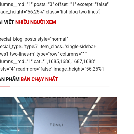
lumns__md="1" posts="3" offset="1" excerpt="false"
age_height="56.25%" class="list-blog two-lines"]
I VIẾT
NHIỀU NGƯỜI XEM
pecial_blog_posts style="normal"
ecial_type="type5" item_class="single-sidebar-
ws1 two-lines-m" type="row" columns="1"
lumns__md="1" cat="1,1685,1686,1687,1688"
sts="4" readmore="false" image_height="56.25%"]
ẢN PHẨM
BÁN CHẠY NHẤT