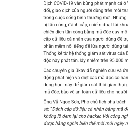
Dịch COVID-19 vẫn bùng phát mạnh cả ở Vi
đổi, giao dịch của người dùng trên môi t
trong cuộc sống bình thường mới. Nhưng 
bị tấn công, đánh cắp, chiếm đoạt tài kh
chiến dịch tấn công bằng mã độc quy mô l
cắp dữ liệu cá nhân của người dùng để trụ
phần mềm nổi tiếng để lừa người dùng tả
Thống kê từ hệ thống giám sát virus của 
độc này phát tán, lây nhiễm trên 95.000 m
Các chuyên gia Bkav đã nghiên cứu và ứng
động phát hiện và diệt các mã độc có hàn
dụng học máy để giám sát thời gian thực, 
mã độc, bảo vệ an toàn dữ liệu cho người
Ông Vũ Ngọc Sơn, Phó chủ tịch phụ trác
sẻ: “
Đánh cắp dữ liệu cá nhân bằng mã độ
khổng lồ đem lại cho hacker. Với công ngh
được hàng nghìn biến thể mới mỗi ngày mà 