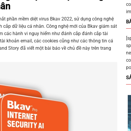
hân
co
im
mắt phần mềm diệt virus Bkav 2022, sử dụng công nghệ
BÀ
nh cắp dữ liệu cá nhân. Công nghệ mới của Bkav giám sát
ớm các hành vi nguy hiểm như đánh cắp đánh cắp tài
[s
tài khoản email, các cookies cũng như các thông tin cá
sp
and Story
đã viết một bài báo về chủ đề này trên trang
ne
co
po
S