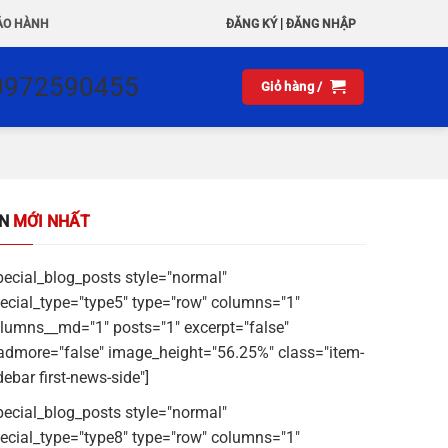
|
ẢO HÀNH
ĐĂNG KÝ
ĐĂNG NHẬP
0972590455
Giỏ hàng /
IN
MỚI NHẤT
pecial_blog_posts style="normal"
ecial_type="type5" type="row" columns="1"
lumns__md="1" posts="1" excerpt="false"
admore="false" image_height="56.25%" class="item-
debar first-news-side"]
pecial_blog_posts style="normal"
ecial_type="type8" type="row" columns="1"