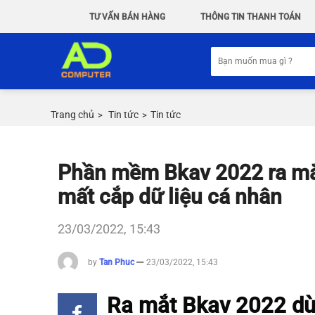
Chuyển
TƯ VẤN BÁN HÀNG
THÔNG TIN THANH TOÁN
đến
nội
Tìm
dung
kiếm:
Trang chủ
Tin tức
Tin tức
>
>
Phần mềm Bkav 2022 ra mắt
mất cắp dữ liệu cá nhân
23/03/2022, 15:43
by
Tan Phuc
23/03/2022, 15:43
Ra mắt Bkav 2022 dùn