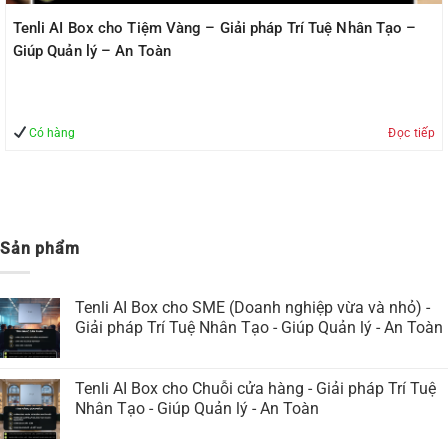
Hỗ trợ trực tuyến
Thông tin thanh toán
Hỗ trợ khách hàng
Chính sách Mua hàng và Bảo hành
Thông tin ADComputer
ADCOMPUTER.VN - CÔNG TY CỔ PHẦN DỊCH VỤ MÁY
VĂN PHÒNG A&D
Giấy chứng nhận ĐKKD số: 0102641108 . Địa chỉ: Lô BT4-10 ,Khu
Đấu Giá Tứ Hiệp-Thanh Trì - Hà Nội Điện thoại: 0869913795- Email:
adcomputer.vn@adcomputer.vn