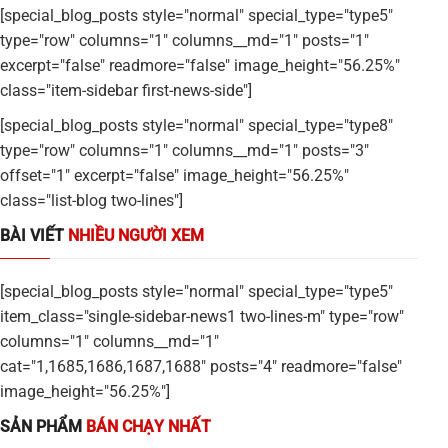
Tenli AI Box cho SME (Doanh nghiệp vừa và nhỏ) – Giải pháp
Trí Tuệ Nhân Tạo – Giúp Quản lý – An Toàn
Có hàng
Đọc tiếp