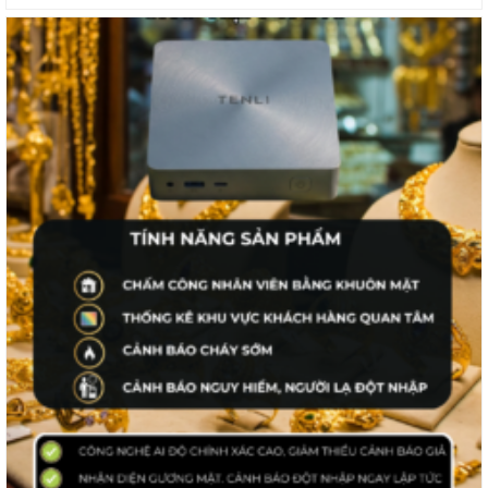
Tenli AI Box cho SME (Doanh nghiệp vừa và nhỏ) -
Giải pháp Trí Tuệ Nhân Tạo - Giúp Quản lý - An Toàn
Tenli AI Box cho Chuỗi cửa hàng - Giải pháp Trí Tuệ
Nhân Tạo - Giúp Quản lý - An Toàn
Tenli AI Box cho An toàn Hồ cá koi - Giải pháp Trí
Tuệ Nhân Tạo - Giúp Quản lý - An Toàn
Tenli AI Box cho Tiệm Vàng - Giải pháp Trí Tuệ Nhân
Tạo - Giúp Quản lý - An Toàn
Switch Giga PoE Cudy GS1010P 3.0 6-Port
10/100/1000M
950.000
VNĐ