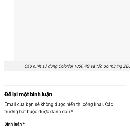
TIN
MỚI NHẤT
[special_blog_posts style="normal" special_type="type5"
type="row" columns="1" columns__md="1" posts="1"
excerpt="false" readmore="false" image_height="56.25%"
class="item-sidebar first-news-side"]
[special_blog_posts style="normal" special_type="type8"
type="row" columns="1" columns__md="1" posts="3"
offset="1" excerpt="false" image_height="56.25%"
class="list-blog two-lines"]
BÀI VIẾT
NHIỀU NGƯỜI XEM
[special_blog_posts style="normal" special_type="type5"