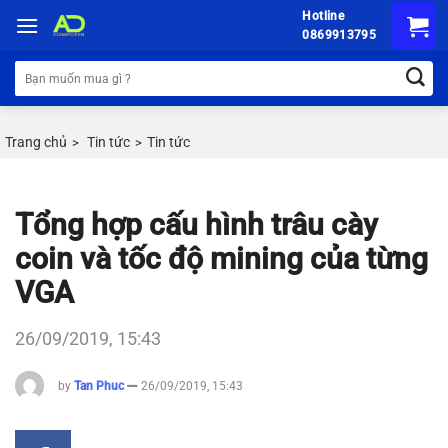
Chuyển
Hotline
đến
0869913795
nội
Tìm
dung
kiếm:
Trang chủ
Tin tức
Tin tức
>
>
Tổng hợp cấu hình trâu cày
coin và tốc độ mining của từng
VGA
26/09/2019, 15:43
by
Tan Phuc
26/09/2019, 15:43