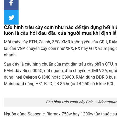
Cấu hình trâu cày coin như nào để tận dụng hết hi
luôn là câu hỏi đau đầu của người mua khi định l
Một máy cày ETH, Zcash, ZEC, XMR không yêu cầu CPU, RAM
lại cần VGA chuyên cày coin như XFX, RX hay GTX và mạng 
nhanh.
Sau đây là cấu hình chuẩn của một dàn trâu cày phần CPU, m
RAM, dây Riser 006C, nút nguồn, đầu chuyển HDMI-VGA, ngu
dùng Intel Celeron G1840 hoặc G3900, RAM dùng DDR 3 bus
Mainboard dùng H81 BTC, TB 85 hoặc TB 250 có 6 khe PCI.
Cấu hình trâu xanh cày Coin – Adcompute
Nguồn dùng Seasonic, Riamax 750w hay 1200w tùy thuộc s