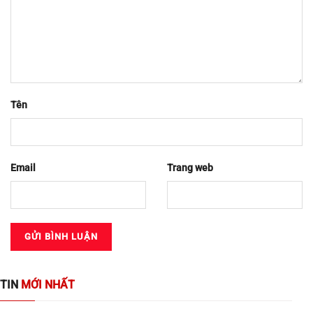
item_class="single-sidebar-news1 two-lines-m" type="row"
columns="1" columns__md="1"
cat="1,1685,1686,1687,1688" posts="4" readmore="false"
image_height="56.25%"]
SẢN PHẨM
BÁN CHẠY NHẤT