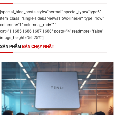
[special_blog_posts style="normal" special_type="type5"
item_class="single-sidebar-news1 two-lines-m" type="row"
columns="1" columns__md="1"
cat="1,1685,1686,1687,1688" posts="4" readmore="false"
image_height="56.25%"]
SẢN PHẨM
BÁN CHẠY NHẤT