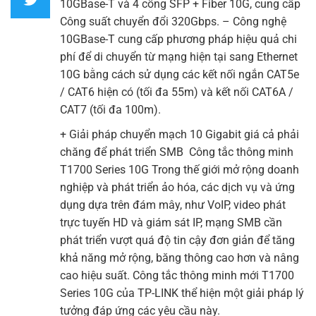
10GBase-T và 4 cổng SFP + Fiber 10G, cung cấp
Công suất chuyển đổi 320Gbps. – Công nghệ
10GBase-T cung cấp phương pháp hiệu quả chi
phí để di chuyển từ mạng hiện tại sang Ethernet
10G bằng cách sử dụng các kết nối ngắn CAT5e
/ CAT6 hiện có (tối đa 55m) và kết nối CAT6A /
CAT7 (tối đa 100m).
+ Giải pháp chuyển mạch 10 Gigabit giá cả phải
chăng để phát triển SMB Công tắc thông minh
T1700 Series 10G Trong thế giới mở rộng doanh
nghiệp và phát triển ảo hóa, các dịch vụ và ứng
dụng dựa trên đám mây, như VoIP, video phát
trực tuyến HD và giám sát IP, mạng SMB cần
phát triển vượt quá độ tin cậy đơn giản để tăng
khả năng mở rộng, băng thông cao hơn và nâng
cao hiệu suất. Công tắc thông minh mới T1700
Series 10G của
TP-LINK
thể hiện một giải pháp lý
tưởng đáp ứng các yêu cầu này.