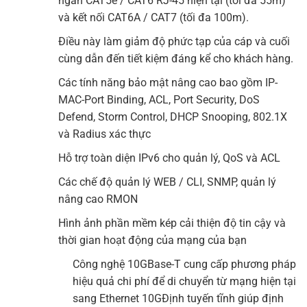
ngắn CAT5e / CAT6 RJ-45 hiện tại (tối đa 55m)
và kết nối CAT6A / CAT7 (tối đa 100m).
Điều này làm giảm độ phức tạp của cáp và cuối
cùng dẫn đến tiết kiệm đáng kể cho khách hàng.
Các tính năng bảo mật nâng cao bao gồm IP-
MAC-Port Binding, ACL, Port Security, DoS
Defend, Storm Control, DHCP Snooping, 802.1X
và Radius xác thực
Hỗ trợ toàn diện IPv6 cho quản lý, QoS và ACL
Các chế độ quản lý WEB / CLI, SNMP, quản lý
nâng cao RMON
Hình ảnh phần mềm kép cải thiện độ tin cậy và
thời gian hoạt động của mạng của bạn
Công nghệ 10GBase-T cung cấp phương pháp
hiệu quả chi phí để di chuyển từ mạng hiện tại
sang Ethernet 10GĐịnh tuyến tĩnh giúp định