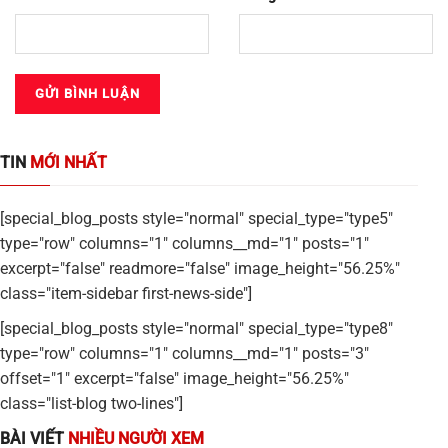
TIN
MỚI NHẤT
[special_blog_posts style="normal" special_type="type5"
type="row" columns="1" columns__md="1" posts="1"
excerpt="false" readmore="false" image_height="56.25%"
class="item-sidebar first-news-side"]
[special_blog_posts style="normal" special_type="type8"
type="row" columns="1" columns__md="1" posts="3"
offset="1" excerpt="false" image_height="56.25%"
class="list-blog two-lines"]
BÀI VIẾT
NHIỀU NGƯỜI XEM