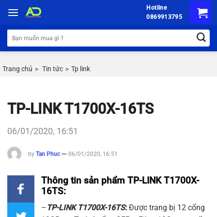
Chuyển
Hotline
đến
0869913795
nội
Tìm
dung
kiếm:
Trang chủ
Tin tức
Tp link
>
>
TP-LINK T1700X-16TS
06/01/2020, 16:51
by
Tan Phuc
06/01/2020, 16:51
Thông tin sản phẩm TP-LINK T1700X-
16TS:
–
TP-LINK
T1700X-16TS
:
Được trang bị 12 cổng