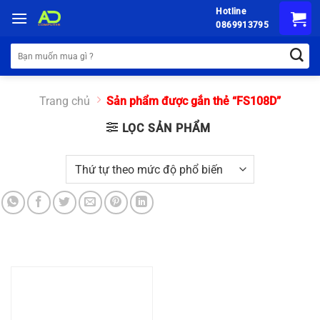
Chuyển
Hotline
đến
0869913795
nội
Tìm
dung
kiếm:
Trang chủ
Sản phẩm được gắn thẻ “FS108D”
LỌC SẢN PHẨM