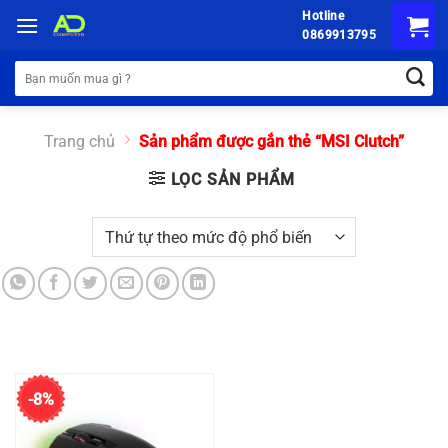
Chuyển
Hotline
đến
0869913795
nội
Tìm
dung
kiếm:
Trang chủ
Sản phẩm được gắn thẻ “MSI Clutch”
LỌC SẢN PHẨM
-8%