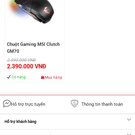
Chuột Gaming MSI Clutch
GM70
Giá
2.590.000
VNĐ
gốc
Giá
2.390.000
VNĐ
là:
hiện
2.590.000 VNĐ.
tại
là:
Có hàng
Mua hàng
2.390.000 VNĐ.
Hỗ trợ trực tuyến
Thông tin thanh toán
Hỗ trợ khách hàng