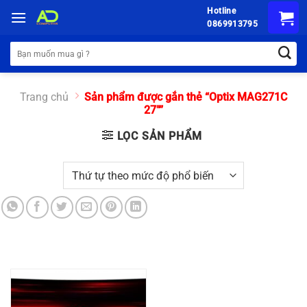
Chuyển
Hotline
đến
0869913795
nội
Tìm
dung
kiếm:
Trang chủ
Sản phẩm được gắn thẻ “Optix MAG271C
27"”
LỌC SẢN PHẨM