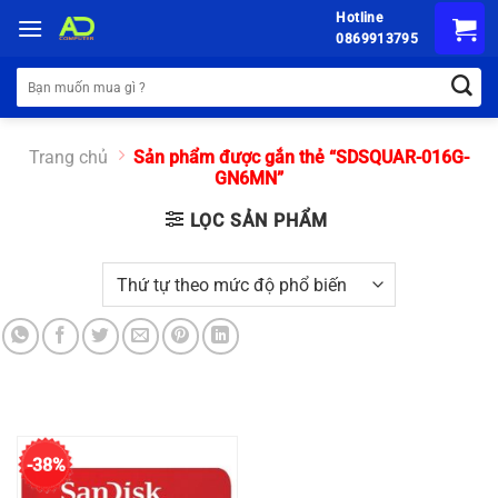
Chuyển
Hotline
đến
0869913795
nội
Tìm
dung
kiếm:
Trang chủ
Sản phẩm được gắn thẻ “SDSQUAR-016G-
GN6MN”
LỌC SẢN PHẨM
-38%