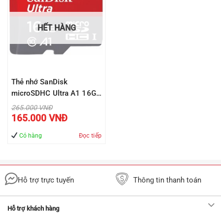
HẾT HÀNG
Thẻ nhớ SanDisk
microSDHC Ultra A1 16GB
98MB/s ( SDSQUAR-016G-
Giá
265.000
VNĐ
gốc
Giá
GN6MN )
165.000
VNĐ
là:
hiện
265.000 VNĐ.
tại
là:
Có hàng
Đọc tiếp
165.000 VNĐ.
Hỗ trợ trực tuyến
Thông tin thanh toán
Hỗ trợ khách hàng