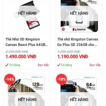
HẾT HÀNG
HẾT HÀNG
Thẻ Nhớ SD Kingston
Thẻ nhớ Kingston Canvas
Canvas React Plus 64GB
Go Plus SD 256GB cho
cho camera quay phim
thiết bị di động Android,
Giá
Giá
2.299.000
VNĐ
1.599.000
VNĐ
gốc
gốc
Giá
Giá
chuyên nghiệp 4K/8K
camera, flycam và sản
1.490.000
VNĐ
1.190.000
VNĐ
là:
là:
hiện
hiện
2.299.000 VNĐ.
1.599.000 VNĐ.
tại
tại
SDR2/64GB
xuất video 4K SDG3/256G
là:
là:
Có hàng
Đọc tiếp
Có hàng
Đọc tiếp
1.490.000 VNĐ.
1.190.000 V
-14%
-18%
HẾT HÀNG
HẾT HÀNG