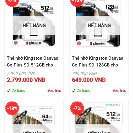
-7%
-18%
HẾT HÀNG
HẾT HÀNG
Thẻ nhớ Kingston Canvas
Thẻ nhớ Kingston Canvas
Go Plus SD 512GB cho
Go Plus SD 128GB cho
thiết bị di động Android,
thiết bị di động Android,
Giá
Giá
2.999.000
VNĐ
790.000
VNĐ
gốc
gốc
Giá
Giá
camera, flycam và sản
camera, flycam và sản
2.799.000
VNĐ
649.000
VNĐ
là:
là:
hiện
hiện
2.999.000 VNĐ.
790.000 VNĐ.
tại
tại
xuất video 4K SDG3/512G
xuất video 4K SDG3/128G
là:
là:
Có hàng
Đọc tiếp
Có hàng
Đọc tiếp
2.799.000 VNĐ.
649.000 VNĐ
-18%
-7%