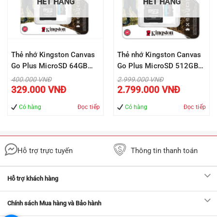
HẾT HÀNG
HẾT HÀNG
Thẻ nhớ Kingston Canvas
Thẻ nhớ Kingston Canvas
Go Plus MicroSD 64GB
Go Plus MicroSD 512GB
cho thiết bị di động
cho di động Android,
Giá
Giá
400.000
VNĐ
2.999.000
VNĐ
gốc
gốc
Giá
Giá
Android, camera, flycam và
camera, flycam và sản
329.000
VNĐ
2.799.000
VNĐ
là:
là:
hiện
hiện
400.000 VNĐ.
2.999.000 VNĐ.
tại
tại
sản xuất video 4K
xuất video 4K
là:
là:
Có hàng
Đọc tiếp
Có hàng
Đọc tiếp
SDCG3/64G
SDCG3/512G
329.000 VNĐ.
2.799.000 V
Hỗ trợ trực tuyến
Thông tin thanh toán
Hỗ trợ khách hàng
Chính sách Mua hàng và Bảo hành