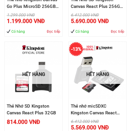
Go Plus MicroSD 256GB
Canvas React Plus 256GB
cho di động Android,
cho camera quay phim
Giá
Giá
1.299.000
VNĐ
6.412.000
VNĐ
gốc
gốc
Giá
Giá
camera, flycam và sản
chuyên nghiệp 4K/8K
1.199.000
VNĐ
5.690.000
VNĐ
là:
là:
hiện
hiện
1.299.000 VNĐ.
6.412.000 VNĐ.
tại
tại
xuất video 4K
SDR2/256GB
là:
là:
Có hàng
Đọc tiếp
Có hàng
Đọc tiếp
SDCG3/256G
1.199.000 VNĐ.
5.690.000 V
-13%
HẾT HÀNG
HẾT HÀNG
Thẻ Nhớ SD Kingston
Thẻ nhớ micSDXC
Canvas React Plus 32GB
Kingston Canvas React
Plus 256GB cho quay
Giá
814.000
VNĐ
6.412.000
VNĐ
gốc
Giá
video UHS-II 4K/8K,
5.569.000
VNĐ
là:
hiện