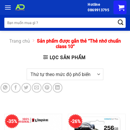
Chuyển
Hotline
đến
0869913795
nội
Tìm
dung
kiếm:
Trang chủ
Sản phẩm được gắn thẻ “Thẻ nhớ chuẩn
class 10”
LỌC SẢN PHẨM
-35%
-26%