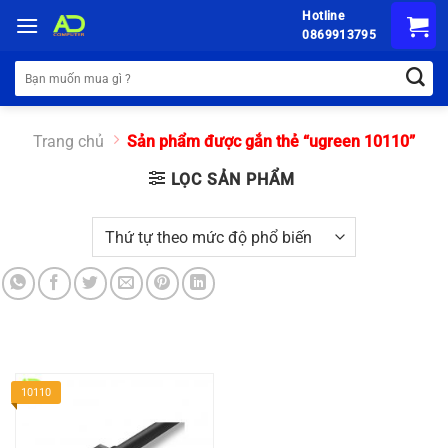
Chuyển
Hotline
đến
0869913795
nội
Tìm
dung
kiếm:
Trang chủ
Sản phẩm được gắn thẻ “ugreen 10110”
LỌC SẢN PHẨM
10110