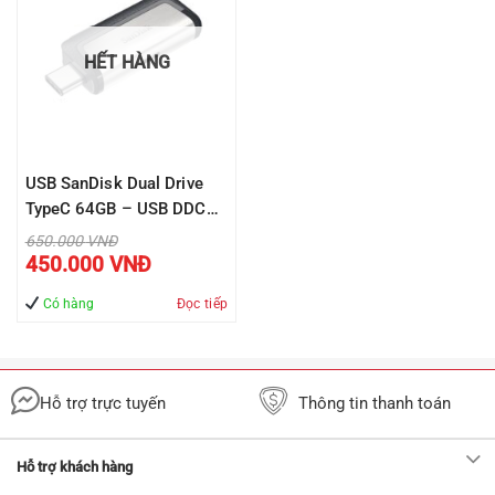
HẾT HÀNG
USB SanDisk Dual Drive
TypeC 64GB – USB DDC2
– USB3.1 ( SDDDC2-
Giá
650.000
VNĐ
gốc
Giá
064G-G46 )
450.000
VNĐ
là:
hiện
650.000 VNĐ.
tại
là:
Có hàng
Đọc tiếp
450.000 VNĐ.
Hỗ trợ trực tuyến
Thông tin thanh toán
Hỗ trợ khách hàng