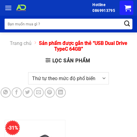
Chuyển
Hotline
đến
0869913795
nội
Tìm
dung
kiếm:
Trang chủ
Sản phẩm được gắn thẻ “USB Dual Drive
TypeC 64GB”
LỌC SẢN PHẨM
-31%