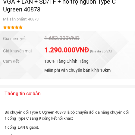
VGA + LAN + SD/TF + hỗ trợ nguồn Type C
Ugreen 40873
Mã sản phẩm: 40873
Được xếp
hạng
5.00
1.652.000
VNĐ
Giá niêm yết
5 sao
1.290.000
VNĐ
Giá khuyến mại
[Giá đã có VAT]
Cam Kết
100% Hàng Chính Hãng
Miễn phí vận chuyển bán kính 10km
Thông tin cơ bản
Bộ chuyển đổi Type C Ugreen 40873 là bộ chuyển đổi đa năng chuyển đổi
1 cổng Type C sang 9 cổng kết nối khác:
1 cổng LAN Gigabit,