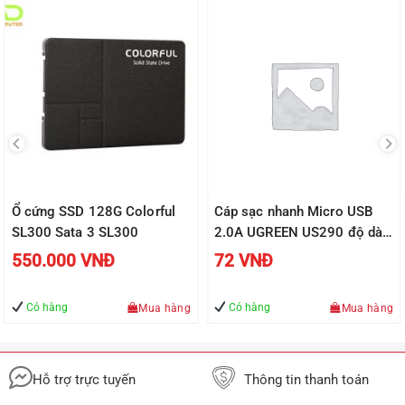
Ổ cứng SSD 128G Colorful
Cáp sạc nhanh Micro USB
SL300 Sata 3 SL300
2.0A UGREEN US290 độ dài
từ 0.25m đến 2m, vỏ sợi bện
550.000
VNĐ
72
VNĐ
siêu bền
Có hàng
Có hàng
Mua hàng
Mua hàng
Hỗ trợ trực tuyến
Thông tin thanh toán