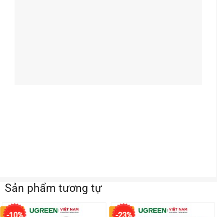
Sản phẩm tương tự
20934
CR110
-10%
-23%