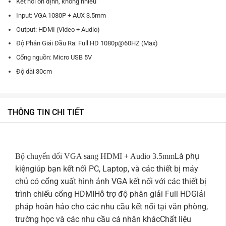
Kết nối ổn định, không nhiễu
Input: VGA 1080P + AUX 3.5mm
Output: HDMI (Video + Audio)
Độ Phân Giải Đầu Ra: Full HD 1080p@60HZ (Max)
Cổng nguồn: Micro USB 5V
Độ dài 30cm
THÔNG TIN CHI TIẾT
Là phụ
Bộ chuyển đổi VGA sang HDMI + Audio 3.5mm
kiệngiúp bạn kết nối PC, Laptop, và các thiết bị máy
chủ có cổng xuất hình ảnh VGA kết nối với các thiết bị
trình chiếu cổng HDMI
Hỗ trợ độ phân giải Full HD
Giải
pháp hoàn hảo cho các nhu cầu kết nối tại văn phòng,
trường học và các nhu cầu cá nhân khác
Chất liệu