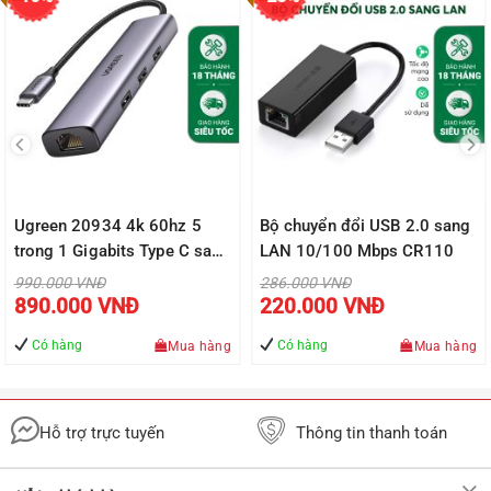
Ugreen 20934 4k 60hz 5
Bộ chuyển đổi USB 2.0 sang
trong 1 Gigabits Type C sang
LAN 10/100 Mbps CR110
3 × USB3.0 + HDMI + RJ45
Giá
Giá
990.000
VNĐ
286.000
VNĐ
gốc
gốc
Giá
Giá
1000Mbps Bộ chuyển đổi
890.000
VNĐ
220.000
VNĐ
là:
là:
hiện
hiện
990.000 VNĐ.
286.000 VNĐ.
tại
tại
CM475 20020934
là:
là:
Có hàng
Có hàng
Mua hàng
Mua hàng
Đ.
890.000 VNĐ.
220.000 VN
Hỗ trợ trực tuyến
Thông tin thanh toán