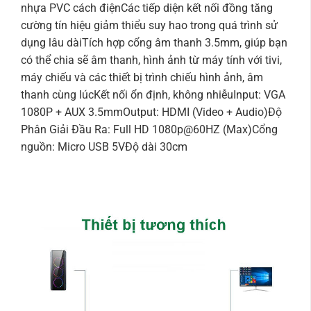
nhựa PVC cách điện
Các tiếp diện kết nối đồng tăng
cường tín hiệu giảm thiểu suy hao trong quá trình sử
dụng lâu dài
Tích hợp cổng âm thanh 3.5mm, giúp bạn
có thể chia sẽ âm thanh, hình ảnh từ máy tính với tivi,
máy chiếu và các thiết bị trình chiếu hình ảnh, âm
thanh cùng lúc
Kết nối ổn định, không nhiễu
Input: VGA
1080P + AUX 3.5mm
Output: HDMI (Video + Audio)
Độ
Phân Giải Đầu Ra: Full HD 1080p@60HZ (Max)
Cổng
nguồn: Micro USB 5V
Độ dài 30cm