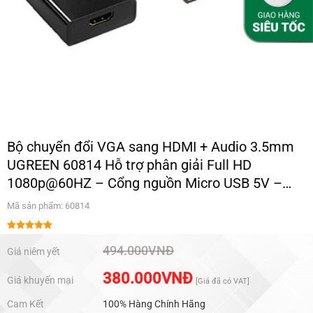
Bộ chuyển đổi VGA sang HDMI + Audio 3.5mm
UGREEN 60814 Hỗ trợ phân giải Full HD
1080p@60HZ – Cổng nguồn Micro USB 5V –
Bảo hành 18 tháng
Mã sản phẩm: 60814
Được xếp
hạng
5.00
494.000
VNĐ
Giá niêm yết
5 sao
380.000
VNĐ
Giá khuyến mại
[Giá đã có VAT]
Cam Kết
100% Hàng Chính Hãng