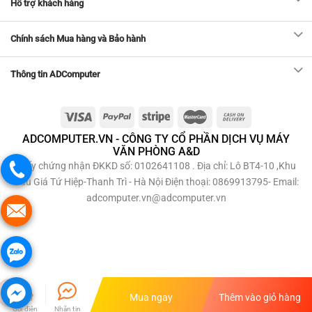
Hỗ trợ khách hàng
Chính sách Mua hàng và Bảo hành
Thông tin ADComputer
ADCOMPUTER.VN - CÔNG TY CỔ PHẦN DỊCH VỤ MÁY
VĂN PHÒNG A&D
Giấy chứng nhận ĐKKD số: 0102641108 . Địa chỉ: Lô BT4-10 ,Khu
Đấu Giá Tứ Hiệp-Thanh Trì - Hà Nội Điện thoại: 0869913795- Email:
adcomputer.vn@adcomputer.vn
Mua ngay
Thêm vào giỏ hàng
Gọi điện
Nhắn tin