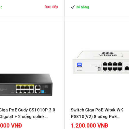
Đọc tiếp
ng
Có hàng
 Giga PoE Cudy GS1010P 3.0
Switch Giga PoE Witek WK-
Gigabit + 2 cổng uplink
PS310(V2) 8 cổng PoE
10/100/1000Mbps, 2 cổng R
.000
VNĐ
1.200.000
VNĐ