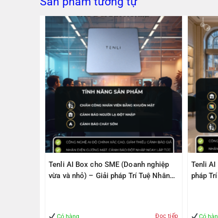
Sản phẩm tương tự
PS305(V2)
Tenli AI Box cho SME (Doanh nghiệp
Tenli A
ps, 1
vừa và nhỏ) – Giải pháp Trí Tuệ Nhân
pháp Tr
1000Mbps
Tạo – Giúp Quản lý – An Toàn
– An To
Đọc tiếp
Mua hàng
Có hàng
Có hà