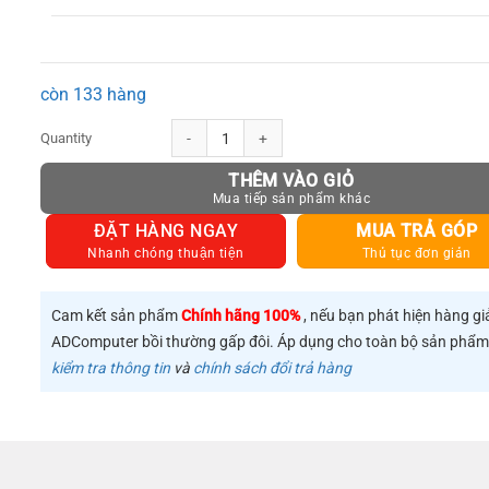
còn 133 hàng
Dây USB 2.0 nối dài UGREEN dùng cho PC, Laptop - UGREEN US10
THÊM VÀO GIỎ
ĐẶT HÀNG NGAY
MUA TRẢ GÓP
Nhanh chóng thuận tiện
Thủ tục đơn giản
Cam kết sản phẩm
Chính hãng 100%
, nếu bạn phát hiện hàng gi
ADComputer bồi thường gấp đôi. Áp dụng cho toàn bộ sản phẩ
kiểm tra thông tin
và
chính sách đổi trả hàng