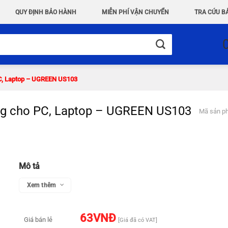
QUY ĐỊNH BẢO HÀNH
MIỄN PHÍ VẬN CHUYỂN
TRA CỨU B
PC, Laptop – UGREEN US103
ng cho PC, Laptop – UGREEN US103
Mã sản p
Mô tả
Xem thêm
63
VNĐ
Giá bán lẻ
[Giá đã có VAT]