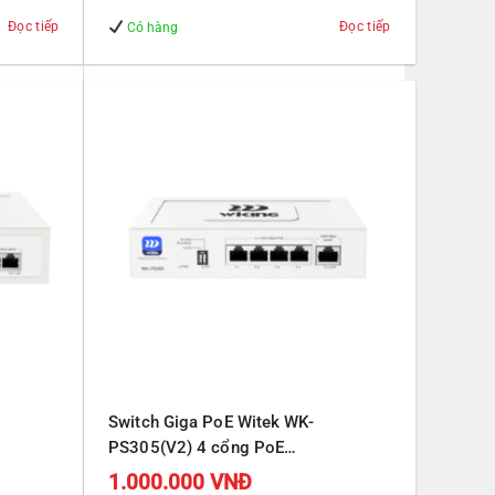
Đọc tiếp
Đọc tiếp
Có hàng
Switch Giga PoE Witek WK-
PS305(V2) 4 cổng PoE
J45
10/100/1000Mbps, 1 cổng RJ45
1.000.000
VNĐ