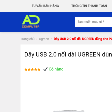
Chuyển
TƯ VẤN BÁN HÀNG
THÔNG TIN THANH TOÁN
đến
nội
Tìm
dung
kiếm:
Trang chủ
Ugreen
Dây USB 2.0 nối dài UGREEN dùng cho 
Dây USB 2.0 nối dài UGREEN dù
Có hàng
Được xếp
hạng
5.00
5 sao