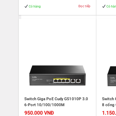
Đọc tiếp
Có hàng
Có hà
Switch Giga PoE Cudy GS1010P 3.0
Switch
6-Port 10/100/1000M
8 cổng 
Gigabit
950.000
VNĐ
1.150