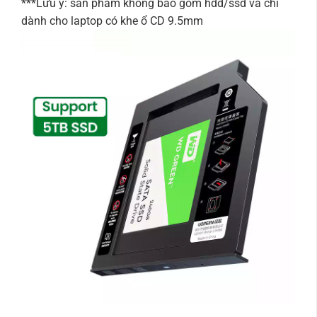
***Lưu ý: sản phẩm không bao gồm hdd/ssd và chỉ
dành cho laptop có khe ổ CD 9.5mm