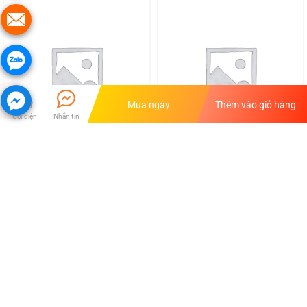
Mua ngay
Thêm vào giỏ hàng
Gọi điện
Nhắn tin
Cáp sạc nhanh UGREEN
Giá đỡ Điện thoại/Máy tính
US287 USB 2.0 sang USB
bảng năng động UGREEN
Type-C, điện áp 3A, độ dài từ
LP106
52
VNĐ
91
VNĐ
0.25m đến 2m – Hàng phân
phối chính hãng
Có hàng
Có hàng
Mua hàng
Mua hàng
Hỗ trợ trực tuyến
Thông tin thanh toán