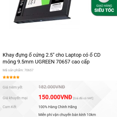
Khay đựng ổ cứng 2.5″ cho Laptop có ổ CD
mỏng 9.5mm UGREEN 70657 cao cấp
Mã sản phẩm: 70657
Được xếp
hạng
5.00
182.000
VNĐ
Giá niêm yết
5 sao
150.000
VNĐ
Giá khuyến mại
[Giá đã có VAT]
Cam Kết
100% Hàng Chính Hãng
Miễn phí vận chuyển bán kính 10km