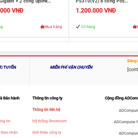
Gigabit + 2 cổng uplink
PS310(V2) 8 cổng PoE
10/100/1000Mbps, 2 cổng R
.000
VNĐ
1.200.000
VNĐ
Uplink 10/100/1000Mbps
ng
Mua hàng
Có hàng
Đăng 
ỰC TUYẾN
MIỄN PHÍ VẬN CHUYỂN
[cont
và Bảo hành
Thông tin công ty
Cộng đồng ADCom
Thông tin liên hệ
ADCompute
ng tin
Hệ thống Showroom
ADComputer 
 Giao nhận
Giới thiệu công ty
ADComputer