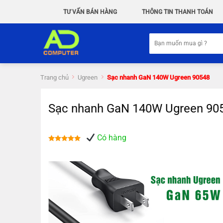
Chuyển
TƯ VẤN BÁN HÀNG
THÔNG TIN THANH TOÁN
đến
nội
Tìm
dung
kiếm:
Trang chủ
Ugreen
Sạc nhanh GaN 140W Ugreen 90548
Sạc nhanh GaN 140W Ugreen 90
Có hàng
Được xếp
hạng
5.00
5 sao