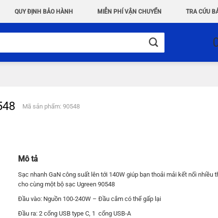
QUY ĐỊNH BẢO HÀNH
MIỄN PHÍ VẬN CHUYỂN
TRA CỨU B
548
Mã sản phẩm: 90548
Mô tả
Sạc nhanh GaN công suất lên tới 140W giúp bạn thoải mải kết nối nhiều th
cho cùng một bộ sạc Ugreen 90548
Đầu vào: Nguồn 100-240W – Đầu cắm có thể gấp lại
Đầu ra: 2 cổng USB type C, 1 cổng USB-A