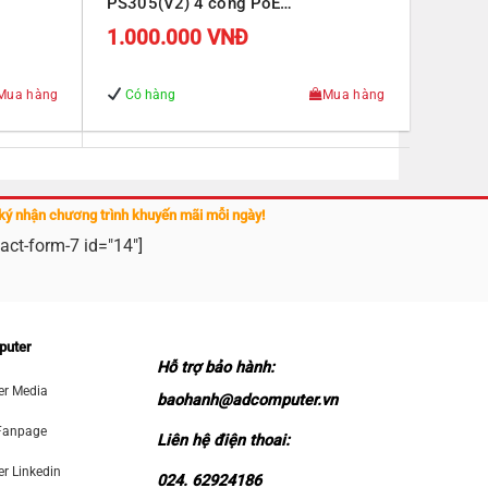
PS305(V2) 4 cổng PoE
J45
10/100/1000Mbps, 1 cổng RJ45
1.000.000
VNĐ
Uplink 10/100/1000Mbps
Mua hàng
Có hàng
Mua hàng
ký nhận chương trình khuyến mãi mỗi ngày!
act-form-7 id="14"]
puter
Hỗ trợ bảo hành:
r Media
baohanh@adcomputer.vn
Fanpage
Liên hệ điện thoai:
 Linkedin
024. 62924186