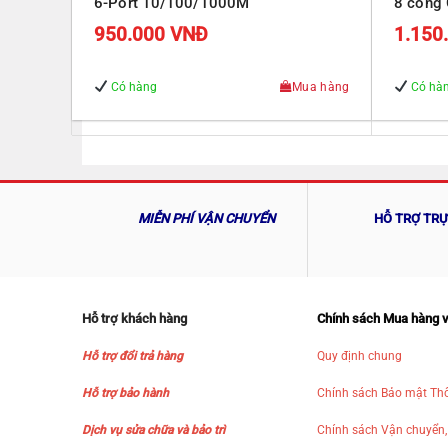
6-Port 10/100/1000M
8 cổng 
Gigabit
950.000
VNĐ
1.150
Có hàng
Mua hàng
Có hà
MIỄN PHÍ VẬN CHUYỂN
HỖ TRỢ TR
Hỗ trợ khách hàng
Chính sách Mua hàng 
Hỗ trợ đổi trả hàng
Quy định chung
Hỗ trợ bảo hành
Chính sách Bảo mật Thô
Dịch vụ sửa chữa và bảo trì
Chính sách Vận chuyển,