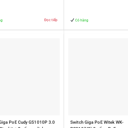
 – An Toàn
Quản lý – An Toàn
Đọc tiếp
ng
Có hàng
 Giga PoE Cudy GS1010P 3.0
Switch Giga PoE Witek WK-