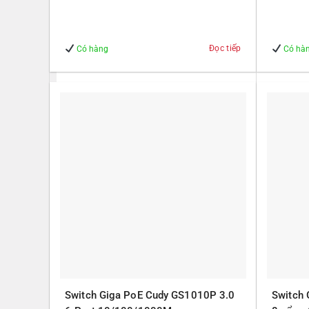
Tạo – Giúp Quản lý – An Toàn
Quản lý
Đọc tiếp
Có hàng
Có hà
Switch Giga PoE Cudy GS1010P 3.0
Switch