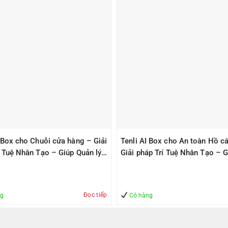
I Box cho Chuỗi cửa hàng – Giải
Tenli AI Box cho An toàn Hồ cá
í Tuệ Nhân Tạo – Giúp Quản lý
Giải pháp Trí Tuệ Nhân Tạo – G
àn
Quản lý – An Toàn
Đọc tiếp
ng
Có hàng