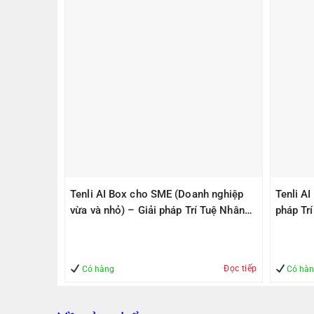
PS305(V2)
Tenli AI Box cho SME (Doanh nghiệp
Tenli A
ps, 1
vừa và nhỏ) – Giải pháp Trí Tuệ Nhân
pháp Tr
1000Mbps
Tạo – Giúp Quản lý – An Toàn
– An To
Đọc tiếp
Mua hàng
Có hàng
Có hà