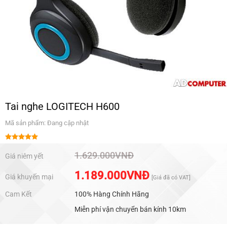
Tai nghe LOGITECH H600
Mã sản phẩm: Đang cập nhật
Được xếp
hạng
5.00
1.629.000
VNĐ
Giá niêm yết
5 sao
1.189.000
VNĐ
Giá khuyến mại
[Giá đã có VAT]
Cam Kết
100% Hàng Chính Hãng
Miễn phí vận chuyển bán kính 10km