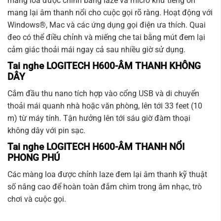
màng loa được chỉnh bằng laze và micrô khử tiếng ồn
mang lại âm thanh nổi cho cuộc gọi rõ ràng. Hoạt động với
Windows®, Mac và các ứng dụng gọi điện ưa thích. Quai
đeo có thể điều chỉnh và miếng che tai bằng mút đem lại
cảm giác thoải mái ngay cả sau nhiều giờ sử dụng.
Tai nghe LOGITECH H600-
ÂM THANH KHÔNG
DÂY
Cắm đầu thu nano tích hợp vào cổng USB và di chuyển
thoải mái quanh nhà hoặc văn phòng, lên tới 33 feet (10
m) từ máy tính. Tận hưởng lên tới sáu giờ đàm thoại
không dây với pin sạc.
Tai nghe LOGITECH H600-
ÂM THANH NỔI
PHONG PHÚ
Các màng loa được chỉnh laze đem lại âm thanh kỹ thuật
số nâng cao để hoàn toàn đắm chìm trong âm nhạc, trò
chơi và cuộc gọi.