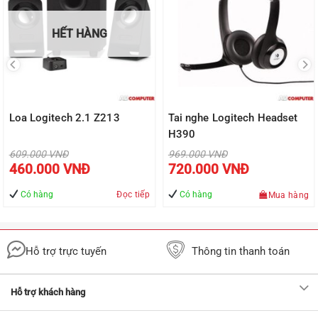
HẾT HÀNG
Loa Logitech 2.1 Z213
Tai nghe Logitech Headset
H390
Giá
Giá
609.000
VNĐ
969.000
VNĐ
gốc
gốc
Giá
Giá
460.000
VNĐ
720.000
VNĐ
là:
là:
hiện
hiện
609.000 VNĐ.
969.000 VNĐ.
tại
tại
là:
là:
Có hàng
Đọc tiếp
Có hàng
Mua hàng
Đ.
460.000 VNĐ.
720.000 VN
Hỗ trợ trực tuyến
Thông tin thanh toán
Hỗ trợ khách hàng