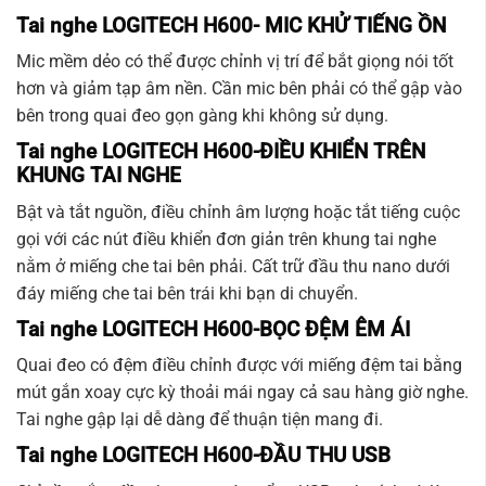
Tai nghe LOGITECH H600-
MIC KHỬ TIẾNG ỒN
Mic mềm dẻo có thể được chỉnh vị trí để bắt giọng nói tốt
hơn và giảm tạp âm nền. Cần mic bên phải có thể gập vào
bên trong quai đeo gọn gàng khi không sử dụng.
Tai nghe LOGITECH H600-
ĐIỀU KHIỂN TRÊN
KHUNG TAI NGHE
Bật và tắt nguồn, điều chỉnh âm lượng hoặc tắt tiếng cuộc
gọi với các nút điều khiển đơn giản trên khung tai nghe
nằm ở miếng che tai bên phải. Cất trữ đầu thu nano dưới
đáy miếng che tai bên trái khi bạn di chuyển.
Tai nghe LOGITECH H600-
BỌC ĐỆM ÊM ÁI
Quai đeo có đệm điều chỉnh được với miếng đệm tai bằng
mút gắn xoay cực kỳ thoải mái ngay cả sau hàng giờ nghe.
Tai nghe gập lại dễ dàng để thuận tiện mang đi.
Tai nghe LOGITECH H600-
ĐẦU THU USB