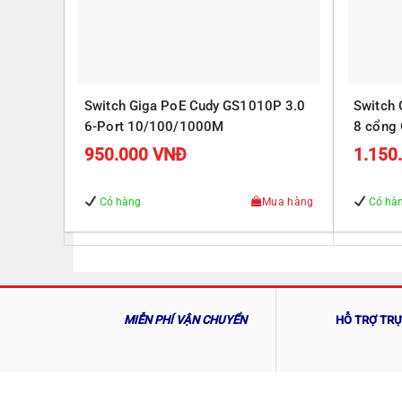
Switch Giga PoE Cudy GS1010P 3.0
Switch
6-Port 10/100/1000M
8 cổng 
Gigabit
950.000
VNĐ
1.150
Có hàng
Mua hàng
Có hà
MIỄN PHÍ VẬN CHUYỂN
HỖ TRỢ TR