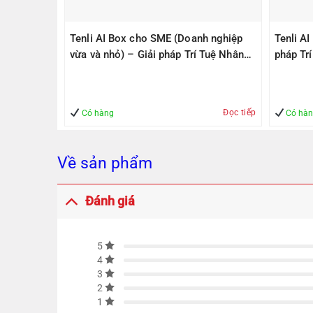
PS305(V2)
Tenli AI Box cho SME (Doanh nghiệp
Tenli A
ps, 1
vừa và nhỏ) – Giải pháp Trí Tuệ Nhân
pháp Tr
1000Mbps
Tạo – Giúp Quản lý – An Toàn
– An To
Đọc tiếp
Mua hàng
Có hàng
Có hà
Về sản phẩm
Đánh giá
5
4
3
2
1