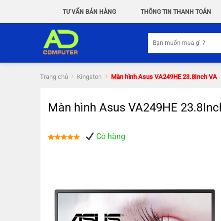
Chuyển
TƯ VẤN BÁN HÀNG
THÔNG TIN THANH TOÁN
đến
nội
Tìm
dung
kiếm:
Trang chủ
Kingston
Màn hình Asus VA249HE 23.8Inch VA
Màn hình Asus VA249HE 23.8Inc
Có hàng
Được xếp
hạng
5.00
5 sao