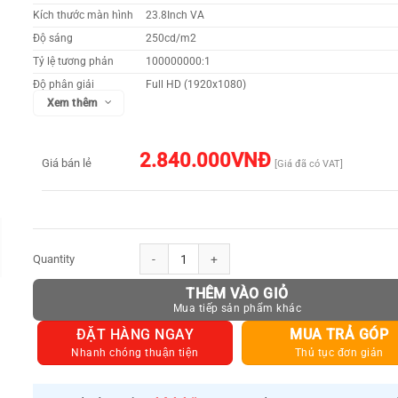
Kích thước màn hình
23.8Inch VA
Độ sáng
250cd/m2
Tỷ lệ tương phản
100000000:1
Độ phân giải
Full HD (1920x1080)
Xem thêm
Thời gian đáp ứng
5ms
Góc nhìn
178/178, chống lóa
Tần số quét
60HZ
2.840.000
VNĐ
Giá bán lẻ
[Giá đã có VAT]
Cổng giao tiếp
D-Sub, HDMI
Tính năng khác
Đang cập nhật
Xuất xứ
Chính hãng
Màn hình Asus VA249HE 23.8Inch VA số lượng
THÊM VÀO GIỎ
ĐẶT HÀNG NGAY
MUA TRẢ GÓP
Nhanh chóng thuận tiện
Thủ tục đơn giản