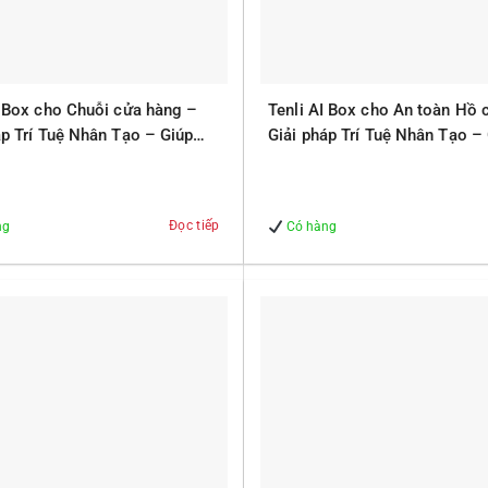
I Box cho Chuỗi cửa hàng –
Tenli AI Box cho An toàn Hồ 
áp Trí Tuệ Nhân Tạo – Giúp
Giải pháp Trí Tuệ Nhân Tạo –
 – An Toàn
Quản lý – An Toàn
Đọc tiếp
ng
Có hàng