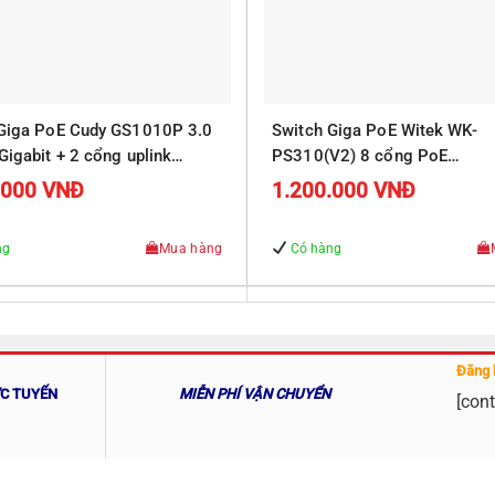
 Giga PoE Cudy GS1010P 3.0
Switch Giga PoE Witek WK-
Gigabit + 2 cổng uplink
PS310(V2) 8 cổng PoE
10/100/1000Mbps, 2 cổng R
.000
VNĐ
1.200.000
VNĐ
Uplink 10/100/1000Mbps
ng
Mua hàng
Có hàng
Đăng 
ỰC TUYẾN
MIỄN PHÍ VẬN CHUYỂN
[cont