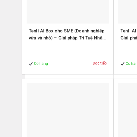
Tenli AI Box cho SME (Doanh nghiệp
Tenli A
vừa và nhỏ) – Giải pháp Trí Tuệ Nhân
Giải ph
Tạo – Giúp Quản lý – An Toàn
Quản lý
Đọc tiếp
Có hàng
Có hà