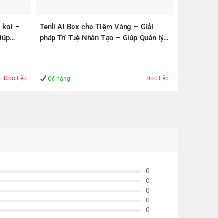
 koi –
Tenli AI Box cho Tiệm Vàng – Giải
iúp
pháp Trí Tuệ Nhân Tạo – Giúp Quản lý
– An Toàn
Đọc tiếp
Đọc tiếp
Có hàng
0
0
0
0
0