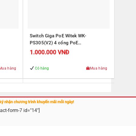
Switch Giga PoE Witek WK-
PS305(V2) 4 cổng PoE
J45
10/100/1000Mbps, 1 cổng RJ45
1.000.000
VNĐ
Uplink 10/100/1000Mbps
Mua hàng
Có hàng
Mua hàng
ký nhận chương trình khuyến mãi mỗi ngày!
act-form-7 id="14"]