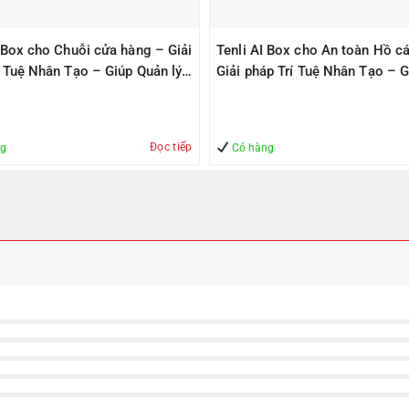
I Box cho Chuỗi cửa hàng – Giải
Tenli AI Box cho An toàn Hồ cá
í Tuệ Nhân Tạo – Giúp Quản lý
Giải pháp Trí Tuệ Nhân Tạo – G
àn
Quản lý – An Toàn
Đọc tiếp
ng
Có hàng