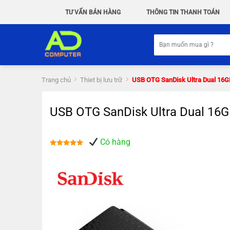
Chuyển
TƯ VẤN BÁN HÀNG
THÔNG TIN THANH TOÁN
đến
nội
Tìm
dung
kiếm:
Trang chủ
Thiet bị lưu trữ
USB OTG SanDisk Ultra Dual 16G
USB OTG SanDisk Ultra Dual 16
Có hàng
Được xếp
hạng
5.00
5 sao