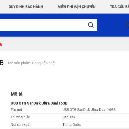
QUY ĐỊNH BẢO HÀNH
MIỄN PHÍ VẬN CHUYỂN
TRA CỨU B
B
GB
Mã sản phẩm: Đang cập nhật
Mô tả
USB OTG SanDisk Ultra Dual 16GB
Tên gọi
USB OTG SanDisk Ultra Dual 16GB
Thương hiệu
SanDisk
Nơi sản xuất
Trung Quốc