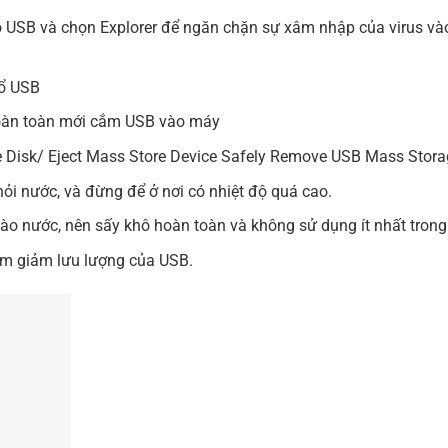
o
USB
và chọn Explorer để ngăn chặn sự xâm nhập của virus và
 ổ USB
hoàn toàn mới cắm
USB
vào máy
e Disk/ Eject Mass Store Device Safely Remove USB Mass Storag
khỏi nước, và đừng để ở nơi có nhiệt độ quá cao.
vào nước, nên sấy khô hoàn toàn và không sử dụng ít nhất trong
làm giảm lưu lượng của
USB
.