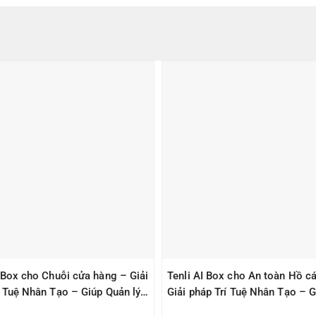
I Box cho Chuỗi cửa hàng – Giải
Tenli AI Box cho An toàn Hồ cá
í Tuệ Nhân Tạo – Giúp Quản lý
Giải pháp Trí Tuệ Nhân Tạo – G
àn
Quản lý – An Toàn