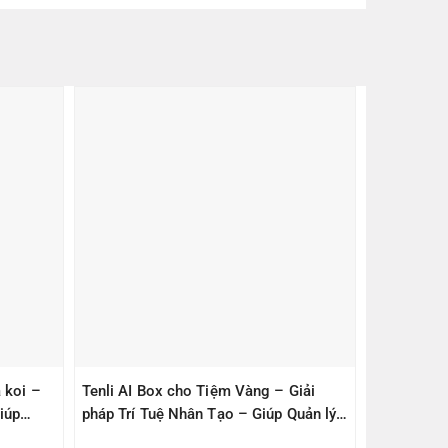
 koi –
Tenli AI Box cho Tiệm Vàng – Giải
iúp
pháp Trí Tuệ Nhân Tạo – Giúp Quản lý
– An Toàn