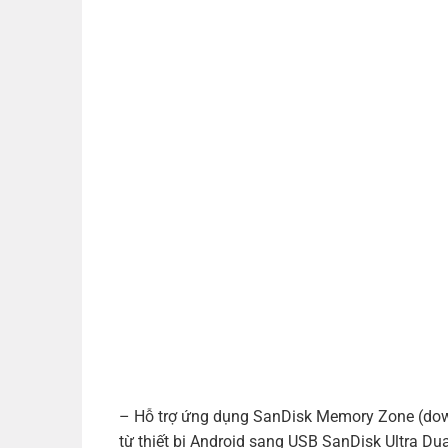
– Hỗ trợ ứng dụng
SanDisk
Memory Zone (downl
từ thiết bị Android sang USB
SanDisk
Ultra Dua