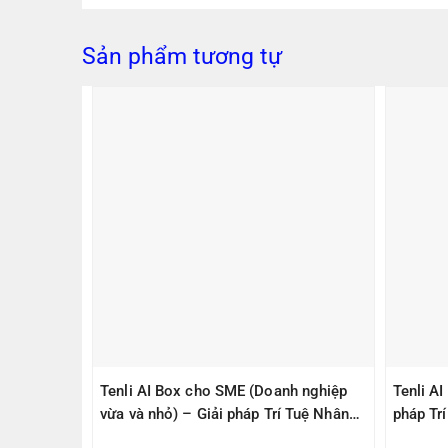
Sản phẩm tương tự
PS305(V2)
Tenli AI Box cho SME (Doanh nghiệp
Tenli A
ps, 1
vừa và nhỏ) – Giải pháp Trí Tuệ Nhân
pháp Tr
1000Mbps
Tạo – Giúp Quản lý – An Toàn
– An To