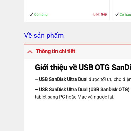
Đọc tiếp
Mua hàng
Có hàng
Có hà
Về sản phẩm
Thông tin chi tiết
Giới thiệu về USB OTG SanDi
– USB SanDisk Ultra Dua
l được tối ưu cho điện
– USB SanDisk Ultra Dual (USB SanDisk OTG)
tablet sang PC hoặc Mac và ngược lại.