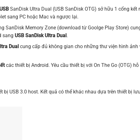
USB
SanDisk Ultra Dual (USB SanDisk OTG) sở hữu 1 cổng kết n
blet sang PC hoặc Mac và ngược lại.
g SanDisk Memory Zone (download từ Goolge Play Store) cung 
id sang
USB
SanDisk
Ultra Dual
.
ltra Dual
cung cấp đủ không gian cho những thư viện hình ảnh và
hết
các thiết bị Android. Yêu cầu thiết bị với On The Go (OTG) h
 bị USB 3.0 host. Kết quả có thể khác nhau dựa trên thiết bị lưu 