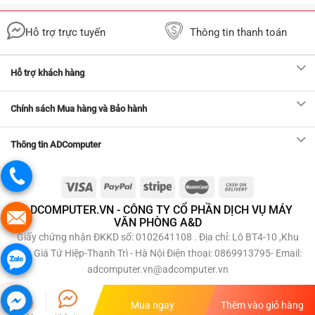
Hỗ trợ trực tuyến
Thông tin thanh toán
Hỗ trợ khách hàng
Chính sách Mua hàng và Bảo hành
Thông tin ADComputer
ADCOMPUTER.VN - CÔNG TY CỔ PHẦN DỊCH VỤ MÁY
VĂN PHÒNG A&D
Giấy chứng nhận ĐKKD số: 0102641108 . Địa chỉ: Lô BT4-10 ,Khu
Đấu Giá Tứ Hiệp-Thanh Trì - Hà Nội Điện thoại: 0869913795- Email:
adcomputer.vn@adcomputer.vn
Mua ngay
Thêm vào giỏ hàng