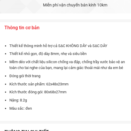
Miễn phí vận chuyển bán kính 10km
Thông tin cơ bản
Thiết kế thông minh hỗ trợ cả SẠC KHÔNG DÂY và SẠC DÂY
Thiết kế nhỏ gọn, độ dày 8mm, nhẹ và siêu bền
Mềm dẻo với chất liệu silicon chống va đập, chống trầy xước bảo vệ an
toàn cho tai nghe của bạn, mang lại cảm giác thoải mái như da em bé
Đóng gói thời trang
Kích thước sản phẩm: 62x48x23mm
Kích thước đóng gói: 80x68x27mm
Nặng: 8.2g
Màu sắc: đen