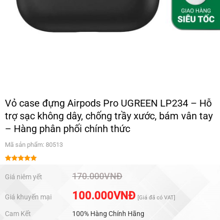
Vỏ case đựng Airpods Pro UGREEN LP234 – Hỗ
trợ sạc không dây, chống trầy xước, bám vân tay
– Hàng phân phối chính thức
Mã sản phẩm: 80513
Được xếp
hạng
5.00
170.000
VNĐ
Giá niêm yết
5 sao
100.000
VNĐ
Giá khuyến mại
[Giá đã có VAT]
Cam Kết
100% Hàng Chính Hãng