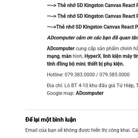
—-->
Thẻ nhớ SD Kingston Canvas React 
—-->
Thẻ nhớ SD Kingston Canvas React 
—-->
Thẻ nhớ SD Kingston Canvas React 
ADcomputer cảm ơn các bạn đã quan tâm v
ADcomputer
cung cấp sản phẩm chính hãn
mạng
,
mà
n
hình
,
HyperX
,
linh kiện máy tí
tính đồng bộ mini
,
thiết bị phụ kiện.
Hotline: 079.383.0000 / 079.385.0000
Địa chỉ: Lô BT 4-10 khu đấu giá Tứ Hiệp, 
Google map:
ADcomputer
Để lại một bình luận
Email của bạn sẽ không được hiển thị công khai.
Cá