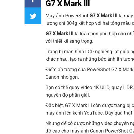
G7 X Mark III
Máy ảnh PowerShot
G7 X Mark III
là máy 
lượng chỉ 304g kết hợp với hai tông màu
G7 X Mark III
là lựa chọn phù hợp cho nh
với thiết kế sang trọng.
Trang bị màn hình LCD nghiêng-lật giúp 
khác nhau, tạo ra những bức ảnh ấn tượn
Điểm ấn tượng của PowerShot G7 X Mark I
Canon nhỏ gọn.
Bạn có thể quay video 4K UHD, quay HDR
nguyên độ phân giải.
Đặc biệt, G7 X Mark III còn được trang bị 
máy ảnh lên kênh YouTube. Đây quả thật là
Nhưng để có được những video chuyên nghi
độ cao cho máy ảnh Canon PowerShot G7 