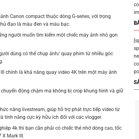
co
im
ảnh Canon compact thuộc dòng G-series, với trọng
BÀ
 chủ đạo là màu đen và màu bạc.
ững người muốn tìm kiếm một chiếc máy ảnh nhỏ gọn
[s
sp
người dùng có thể chụp ảnh/ quay phim từ nhiều góc
ne
g.
co
po
II chính là khả năng quay video 4K trên một máy ảnh
S
, chuyển động chậm mà không bị crop khung hình và giữ
chức năng livestream, giúp hỗ trợ phát trực tiếp video từ
 tính năng cực kỳ hữu ích đối với các vlogger.
ệp 4k thì bạn cần phải có chiếc thẻ nhớ dòng cao, tốc
X Mark III.