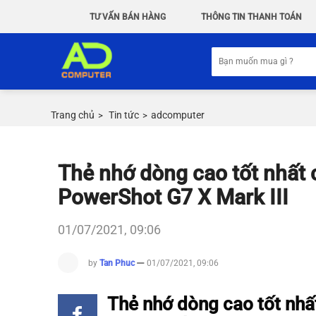
Chuyển
TƯ VẤN BÁN HÀNG
THÔNG TIN THANH TOÁN
đến
nội
Tìm
dung
kiếm:
Trang chủ
Tin tức
adcomputer
>
>
Thẻ nhớ dòng cao tốt nhất
PowerShot G7 X Mark III
01/07/2021, 09:06
by
Tan Phuc
01/07/2021, 09:06
Thẻ nhớ dòng cao tốt nh