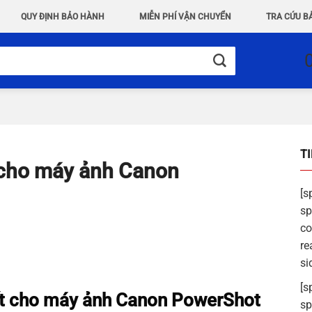
QUY ĐỊNH BẢO HÀNH
MIỄN PHÍ VẬN CHUYỂN
TRA CỨU B
T
 cho máy ảnh Canon
[s
sp
co
re
si
[s
ất cho máy ảnh Canon PowerShot
sp