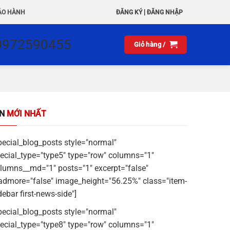
|
ẢO HÀNH
ĐĂNG KÝ
ĐĂNG NHẬP
0972590455
Giỏ hàng /
IN
MỚI NHẤT
pecial_blog_posts style="normal"
ecial_type="type5" type="row" columns="1"
lumns__md="1" posts="1" excerpt="false"
admore="false" image_height="56.25%" class="item-
debar first-news-side"]
pecial_blog_posts style="normal"
ecial_type="type8" type="row" columns="1"