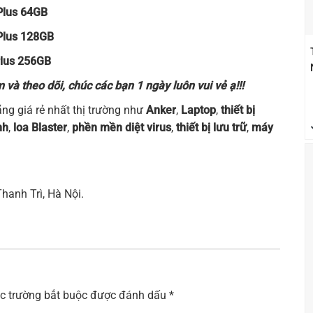
Plus 64GB
Plus 128GB
Plus 256GB
à theo dõi, chúc các bạn 1 ngày luôn vui vẻ ạ!!!
g giá rẻ nhất thị trường như
Anker
,
Laptop
,
thiết bị
nh
,
loa Blaster
,
phền mền diệt virus
,
thiết bị lưu trữ
,
máy
Thanh Trì, Hà Nội.
c trường bắt buộc được đánh dấu
*