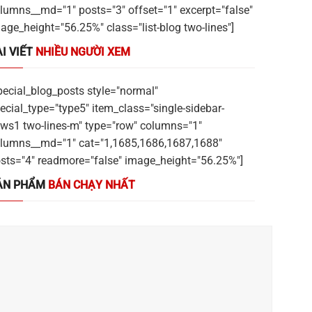
lumns__md="1" posts="3" offset="1" excerpt="false"
age_height="56.25%" class="list-blog two-lines"]
I VIẾT
NHIỀU NGƯỜI XEM
pecial_blog_posts style="normal"
ecial_type="type5" item_class="single-sidebar-
ws1 two-lines-m" type="row" columns="1"
lumns__md="1" cat="1,1685,1686,1687,1688"
sts="4" readmore="false" image_height="56.25%"]
ẢN PHẨM
BÁN CHẠY NHẤT