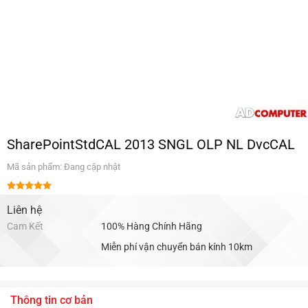
SharePointStdCAL 2013 SNGL OLP NL DvcCAL
Mã sản phẩm: Đang cập nhật
Được xếp
hạng
Liên hệ
5.00
5 sao
Cam Kết
100% Hàng Chính Hãng
Miễn phí vận chuyển bán kính 10km
Thông tin cơ bản