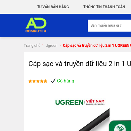
Chuyển
TƯ VẤN BÁN HÀNG
THÔNG TIN THANH TOÁN
đến
nội
Tìm
dung
kiếm:
Trang chủ
Ugreen
Cáp sạc và truyền dữ liệu 2 in 1 UGREE
Cáp sạc và truyền dữ liệu 2 in
Có hàng
Được xếp
hạng
5.00
5 sao