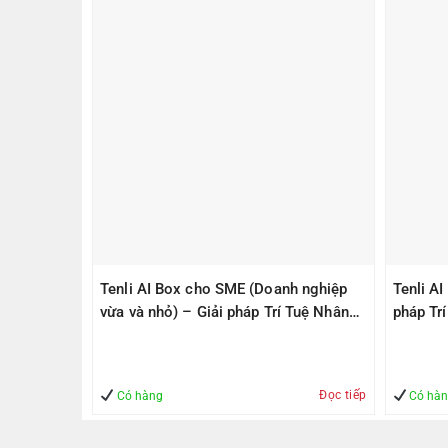
PS305(V2)
Tenli AI Box cho SME (Doanh nghiệp
Tenli A
ps, 1
vừa và nhỏ) – Giải pháp Trí Tuệ Nhân
pháp Tr
1000Mbps
Tạo – Giúp Quản lý – An Toàn
– An To
Đọc tiếp
Mua hàng
Có hàng
Có hà