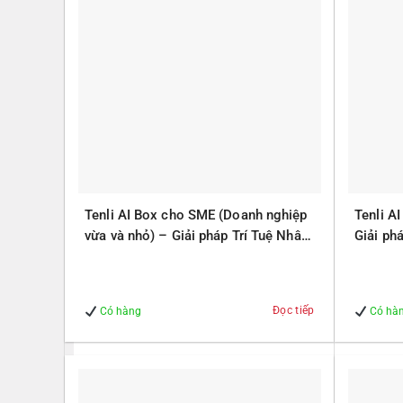
Tenli AI Box cho SME (Doanh nghiệp
Tenli A
vừa và nhỏ) – Giải pháp Trí Tuệ Nhân
Giải ph
Tạo – Giúp Quản lý – An Toàn
Quản lý
Đọc tiếp
Có hàng
Có hà