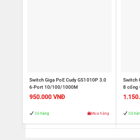
Switch Giga PoE Cudy GS1010P 3.0
Switch
6-Port 10/100/1000M
8 cổng 
Gigabit
950.000
VNĐ
1.150
Có hàng
Mua hàng
Có hà