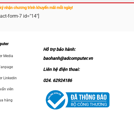
ký nhận chương trình khuyến mãi mỗi ngày!
act-form-7 id="14"]
puter
Hỗ trợ bảo hành:
r Media
baohanh@adcomputer.vn
Fanpage
Liên hệ điện thoai:
 Linkedin
024. 62924186
 vấn viên
mua hàng