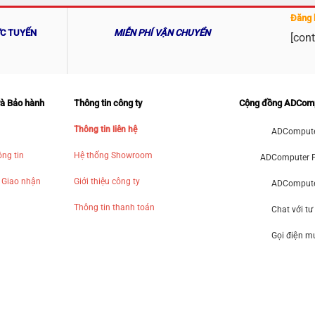
Đăng 
ỰC TUYẾN
MIỄN PHÍ VẬN CHUYỂN
[cont
và Bảo hành
Thông tin công ty
Cộng đồng ADCom
Thông tin liên hệ
ADCompute
ng tin
Hệ thống Showroom
ADComputer 
 Giao nhận
Giới thiệu công ty
ADComputer
Thông tin thanh toán
Chat với tư
Gọi điện 