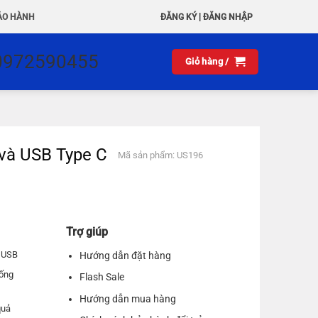
|
ẢO HÀNH
ĐĂNG KÝ
ĐĂNG NHẬP
0972590455
Giỏ hàng /
 và USB Type C
Mã sản phẩm: US196
Trợ giúp
o USB
Hướng dẫn đặt hàng
hống
Flash Sale
Hướng dẫn mua hàng
quả