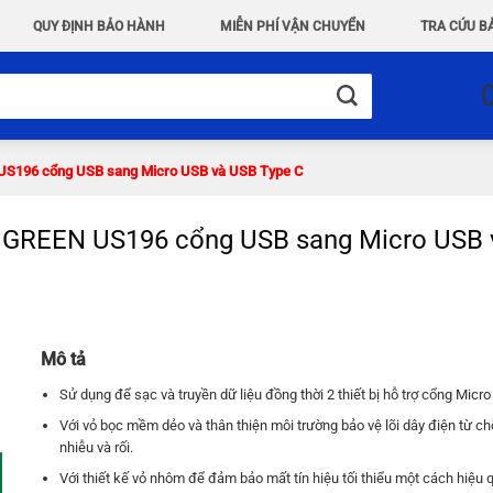
QUY ĐỊNH BẢO HÀNH
MIỄN PHÍ VẬN CHUYỂN
TRA CỨU B
N US196 cổng USB sang Micro USB và USB Type C
 1 UGREEN US196 cổng USB sang Micro USB
Mô tả
Sử dụng để sạc và truyền dữ liệu đồng thời 2 thiết bị hỗ trợ cổng Micr
Với vỏ bọc mềm dẻo và thân thiện môi trường bảo vệ lõi dây điện từ c
nhiễu và rối.
Với thiết kế vỏ nhôm để đảm bảo mất tín hiệu tối thiểu một cách hiệu 