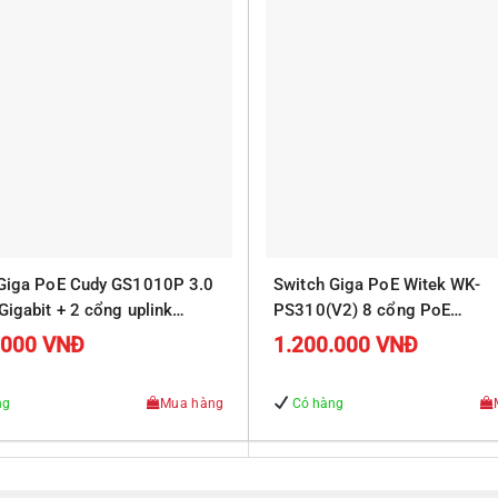
 Giga PoE Cudy GS1010P 3.0
Switch Giga PoE Witek WK-
Gigabit + 2 cổng uplink
PS310(V2) 8 cổng PoE
10/100/1000Mbps, 2 cổng R
.000
VNĐ
1.200.000
VNĐ
Uplink 10/100/1000Mbps
ng
Mua hàng
Có hàng