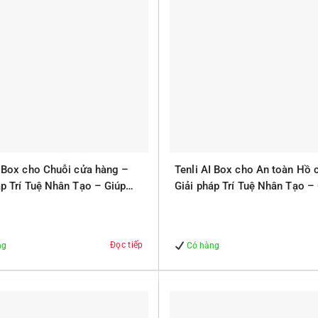
I Box cho Chuỗi cửa hàng –
Tenli AI Box cho An toàn Hồ 
áp Trí Tuệ Nhân Tạo – Giúp
Giải pháp Trí Tuệ Nhân Tạo –
 – An Toàn
Quản lý – An Toàn
Đọc tiếp
ng
Có hàng