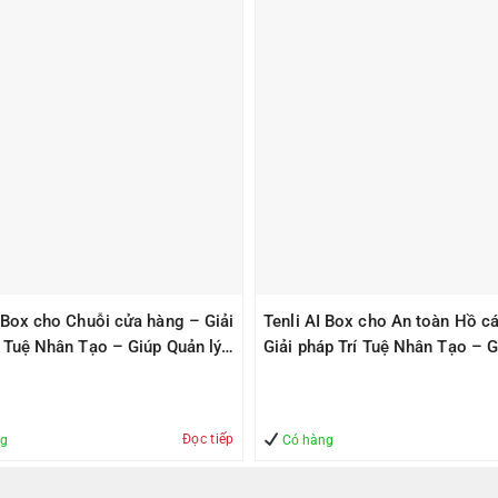
I Box cho Chuỗi cửa hàng – Giải
Tenli AI Box cho An toàn Hồ cá
í Tuệ Nhân Tạo – Giúp Quản lý
Giải pháp Trí Tuệ Nhân Tạo – G
àn
Quản lý – An Toàn
Đọc tiếp
ng
Có hàng