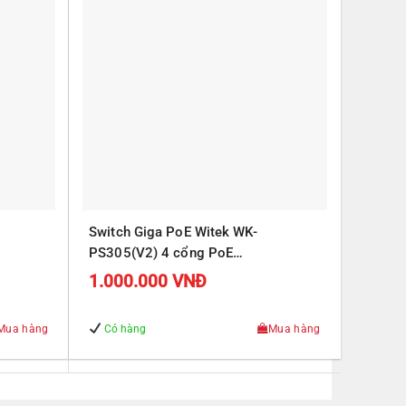
Switch Giga PoE Witek WK-
PS305(V2) 4 cổng PoE
J45
10/100/1000Mbps, 1 cổng RJ45
1.000.000
VNĐ
Uplink 10/100/1000Mbps
Mua hàng
Có hàng
Mua hàng