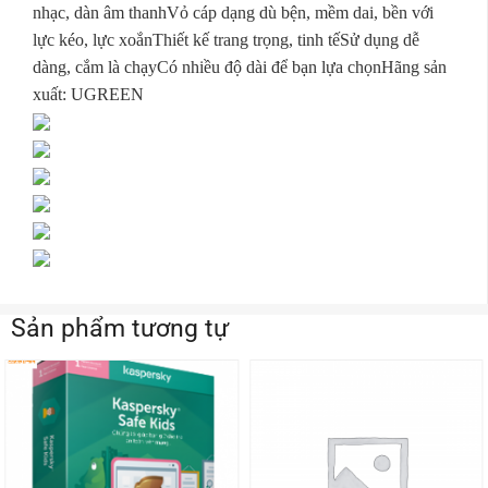
nhạc, dàn âm thanhVỏ cáp dạng dù bện, mềm dai, bền với
lực kéo, lực xoắnThiết kế trang trọng, tinh tếSử dụng dễ
dàng, cắm là chạyCó nhiều độ dài để bạn lựa chọnHãng sản
xuất: UGREEN
Sản phẩm tương tự