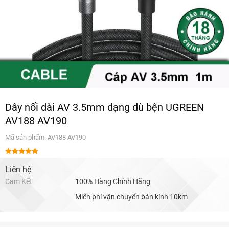
Dây nối dài AV 3.5mm dạng dù bện UGREEN
AV188 AV190
Mã sản phẩm: AV188 AV190
Được xếp
hạng
Liên hệ
5.00
5 sao
Cam Kết
100% Hàng Chính Hãng
Miễn phí vận chuyển bán kính 10km