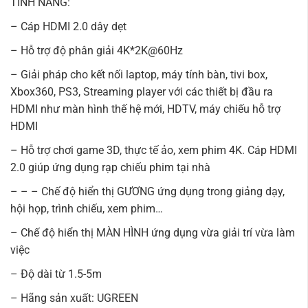
TÍNH NĂNG:
– Cáp HDMI 2.0 dây dẹt
– Hỗ trợ độ phân giải 4K*2K@60Hz
– Giải pháp cho kết nối laptop, máy tính bàn, tivi box,
Xbox360, PS3, Streaming player với các thiết bị đầu ra
HDMI như màn hình thế hệ mới, HDTV, máy chiếu hỗ trợ
HDMI
– Hỗ trợ chơi game 3D, thực tế ảo, xem phim 4K. Cáp HDMI
2.0 giúp ứng dụng rạp chiếu phim tại nhà
– – – Chế độ hiển thị GƯƠNG ứng dụng trong giảng dạy,
hội họp, trình chiếu, xem phim…
– Chế độ hiển thị MÀN HÌNH ứng dụng vừa giải trí vừa làm
việc
– Độ dài từ 1.5-5m
– Hãng sản xuất: UGREEN