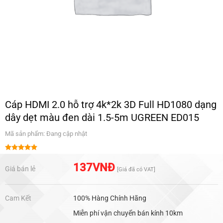
Cáp HDMI 2.0 hỗ trợ 4k*2k 3D Full HD1080 dạng
dây dẹt màu đen dài 1.5-5m UGREEN ED015
Mã sản phẩm: Đang cập nhật
Được xếp
hạng
5.00
137
VNĐ
Giá bán lẻ
[Giá đã có VAT]
5 sao
Cam Kết
100% Hàng Chính Hãng
Miễn phí vận chuyển bán kính 10km