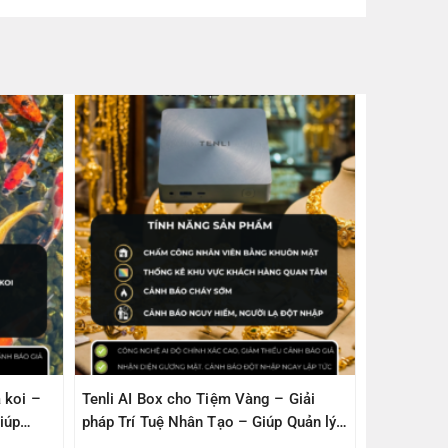
 koi –
Tenli AI Box cho Tiệm Vàng – Giải
iúp
pháp Trí Tuệ Nhân Tạo – Giúp Quản lý
– An Toàn