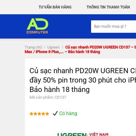
Chuyển
TƯ VẤN BÁN HÀNG
THÔNG TIN THANH TOÁN
đến
nội
Tìm
dung
kiếm:
Trang chủ
Ugreen
Củ sạc nhanh PD20W UGREEN CD137 – Sạc 
Max / iPhone 8 Plus,…. – Bảo hành 18 tháng
Củ sạc nhanh PD20W UGREEN CD1
đầy 50% pin trong 30 phút cho i
Bảo hành 18 tháng
Mã sản phẩm: CD137
Có hàng
Được xếp
hạng
5.00
5 sao