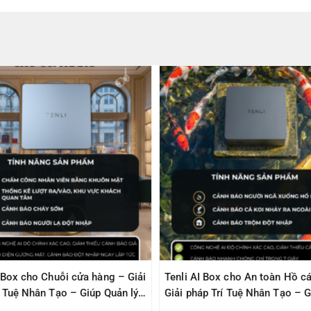
I Box cho Chuỗi cửa hàng – Giải
Tenli AI Box cho An toàn Hồ cá
í Tuệ Nhân Tạo – Giúp Quản lý
Giải pháp Trí Tuệ Nhân Tạo – G
àn
Quản lý – An Toàn