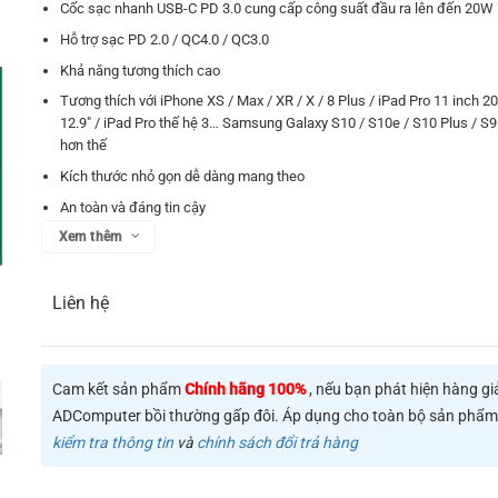
Cốc sạc nhanh USB-C PD 3.0 cung cấp công suất đầu ra lên đến 20W
Hỗ trợ sạc PD 2.0 / QC4.0 / QC3.0
Khả năng tương thích cao
Tương thích với iPhone XS / Max / XR / X / 8 Plus / iPad Pro 11 inch 2
12.9″ / iPad Pro thế hệ 3… Samsung Galaxy S10 / S10e / S10 Plus / S
hơn thế
Kích thước nhỏ gọn dễ dàng mang theo
An toàn và đáng tin cậy
Xem thêm
Bảo vệ đa năng tích hợp bảo vệ hệệu quả thiết bị của bạn khỏi quá dòn
quá áp, ngắn mạch…
Liên hệ
Cam kết sản phẩm
Chính hãng 100%
, nếu bạn phát hiện hàng gi
ADComputer bồi thường gấp đôi. Áp dụng cho toàn bộ sản phẩ
kiểm tra thông tin
và
chính sách đổi trả hàng