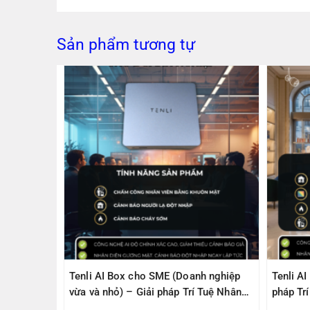
Sản phẩm tương tự
PS305(V2)
Tenli AI Box cho SME (Doanh nghiệp
Tenli A
ps, 1
vừa và nhỏ) – Giải pháp Trí Tuệ Nhân
pháp Tr
1000Mbps
Tạo – Giúp Quản lý – An Toàn
– An To