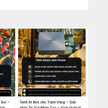
 koi –
Tenli AI Box cho Tiệm Vàng – Giải
iúp
pháp Trí Tuệ Nhân Tạo – Giúp Quản lý