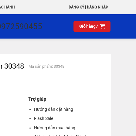
|
ẢO HÀNH
ĐĂNG KÝ
ĐĂNG NHẬP
0972590455
Giỏ hàng /
en 30348
Mã sản phẩm: 30348
Trợ giúp
Hướng dẫn đặt hàng
Flash Sale
Hướng dẫn mua hàng