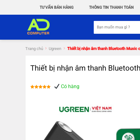
Chuyển
TƯ VẤN BÁN HÀNG
THÔNG TIN THANH TOÁN
đến
nội
Tìm
dung
kiếm:
Trang chủ
Ugreen
Thiết bị nhận âm thanh Bluetooth Music 
Thiết bị nhận âm thanh Bluetoot
Có hàng
Được xếp
hạng
5.00
5 sao