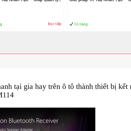
àn
Quản lý – An Toàn
Đọc tiếp
ng
Có hàng
nh tại gia hay trên ô tô thành thiết bị kết
114