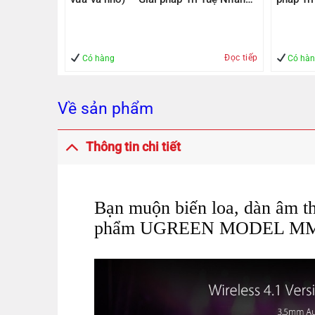
1000Mbps
Tạo – Giúp Quản lý – An Toàn
– An To
Đọc tiếp
Mua hàng
Có hàng
Có hà
Về sản phẩm
Thông tin chi tiết
Bạn muộn biến loa, dàn âm tha
phẩm UGREEN MODEL MM