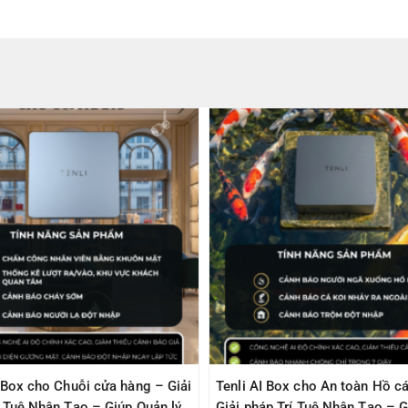
I Box cho Chuỗi cửa hàng – Giải
Tenli AI Box cho An toàn Hồ cá
í Tuệ Nhân Tạo – Giúp Quản lý
Giải pháp Trí Tuệ Nhân Tạo – G