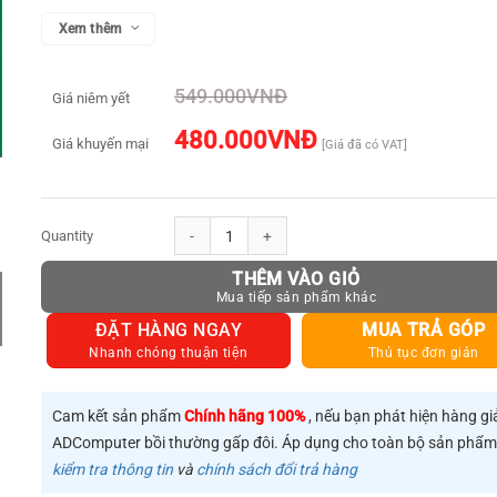
Xem thêm
549.000
VNĐ
Giá niêm yết
480.000
VNĐ
Giá khuyến mại
[Giá đã có VAT]
Thiết bị nhận âm thanh Bluetooth Music có hỗ trợ Mic cho Loa, 
THÊM VÀO GIỎ
ĐẶT HÀNG NGAY
MUA TRẢ GÓP
Nhanh chóng thuận tiện
Thủ tục đơn giản
Cam kết sản phẩm
Chính hãng 100%
, nếu bạn phát hiện hàng gi
ADComputer bồi thường gấp đôi. Áp dụng cho toàn bộ sản phẩ
kiểm tra thông tin
và
chính sách đổi trả hàng