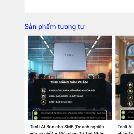
Sản phẩm tương tự
PS305(V2)
Tenli AI Box cho SME (Doanh nghiệp
Tenli A
ps, 1
vừa và nhỏ) – Giải pháp Trí Tuệ Nhân
pháp Tr