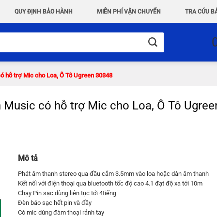
QUY ĐỊNH BẢO HÀNH
MIỄN PHÍ VẬN CHUYỂN
TRA CỨU B
có hỗ trợ Mic cho Loa, Ô Tô Ugreen 30348
h Music có hỗ trợ Mic cho Loa, Ô Tô Ugre
Mô tả
Phát âm thanh stereo qua đầu cắm 3.5mm vào loa hoặc dàn âm thanh
Kết nối với điện thoại qua bluetooth tốc độ cao 4.1 đạt độ xa tới 10m
Chạy Pin sạc dùng liên tục tới 4tiếng
Đèn báo sạc hết pin và đầy
Có mic dùng đàm thoại rảnh tay