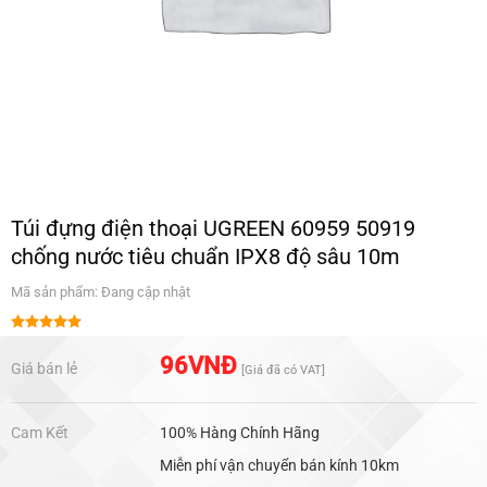
Túi đựng điện thoại UGREEN 60959 50919
chống nước tiêu chuẩn IPX8 độ sâu 10m
Mã sản phẩm: Đang cập nhật
Được xếp
hạng
5.00
96
VNĐ
Giá bán lẻ
[Giá đã có VAT]
5 sao
Cam Kết
100% Hàng Chính Hãng
Miễn phí vận chuyển bán kính 10km