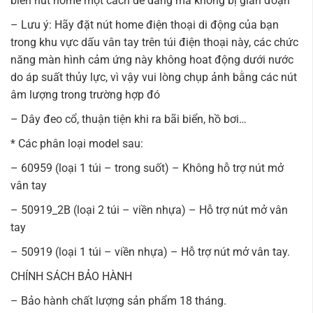
biến nút home một cách dễ dàng mà không bị gián đoạn
– Lưu ý: Hãy đặt nút home điện thoại di động của bạn
trong khu vực dấu vân tay trên túi điện thoại này, các chức
năng màn hình cảm ứng này không hoat động dưới nước
do áp suất thủy lực, vì vậy vui lòng chụp ảnh bằng các nút
âm lượng trong trường hợp đó
– Dây đeo cổ, thuận tiện khi ra bãi biển, hồ bơi…
* Các phân loại model sau:
– 60959 (loại 1 túi – trong suốt) – Không hỗ trợ nút mở
vân tay
– 50919_2B (loại 2 túi – viền nhựa) – Hỗ trợ nút mở vân
tay
– 50919 (loại 1 túi – viền nhựa) – Hỗ trợ nút mở vân tay.
CHÍNH SÁCH BẢO HÀNH
– Bảo hành chất lượng sản phẩm 18 tháng.