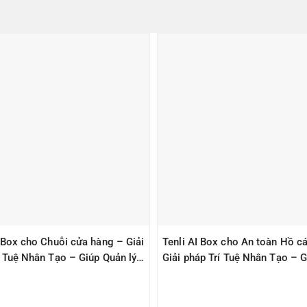
I Box cho Chuỗi cửa hàng – Giải
Tenli AI Box cho An toàn Hồ cá
í Tuệ Nhân Tạo – Giúp Quản lý
Giải pháp Trí Tuệ Nhân Tạo – G
àn
Quản lý – An Toàn