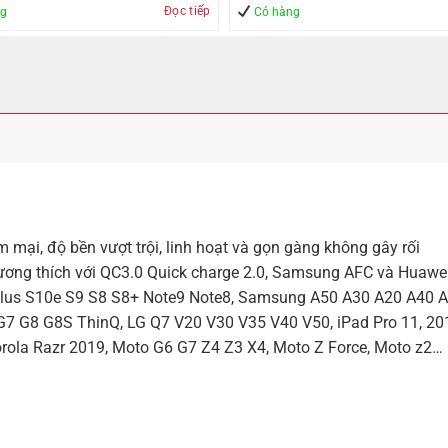
Đọc tiếp
ng
Có hàng
mại, độ bền vượt trội, linh hoạt và gọn gàng không gây rối
ương thích với QC3.0 Quick charge 2.0, Samsung AFC và Huawe
lus S10e S9 S8 S8+ Note9 Note8, Samsung A50 A30 A20 A40 A
6 G7 G8 G8S ThinQ, LG Q7 V20 V30 V35 V40 V50, iPad Pro 11, 20
torola Razr 2019, Moto G6 G7 Z4 Z3 X4, Moto Z Force, Moto z2…