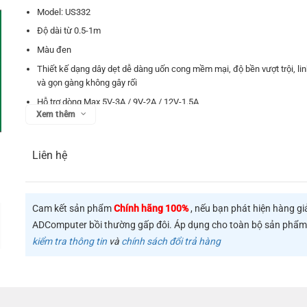
Model: US332
Độ dài từ 0.5-1m
Màu đen
Thiết kế dạng dây dẹt dễ dàng uốn cong mềm mại, độ bền vượt trội, lin
và gọn gàng không gây rối
Hỗ trợ dòng Max 5V-3A / 9V-2A / 12V-1.5A
Xem thêm
Tương thích với QC3.0 Quick charge 2.0, Samsung AFC và Huawei FC
Tương thích với Samsung Galaxy S20 S10 Plus S10e S9 S8 S8+ Note9
Samsung A50 A30 A20 A40 A60 M40 M20 M30, Galaxy Tab S3 9.7, Ga
Liên hệ
Fold, LG Q Stylo 4 Stylo 5, LG G5 G6 G7 G8 G8S ThinQ, LG Q7 V20 V3
V40 V50, iPad Pro 11, 2018 iPad Pro 12.9, compatible with GoPro Hero
7 black, Nintendo Switch, Motorola Razr 2019, Moto G6 G7 Z4 Z3 X4, 
Cam kết sản phẩm
Chính hãng 100%
, nếu bạn phát hiện hàng gi
Force, Moto z2…
ADComputer bồi thường gấp đôi. Áp dụng cho toàn bộ sản phẩ
Tốc độ truyền tải 480Mbps
kiểm tra thông tin
và
chính sách đổi trả hàng