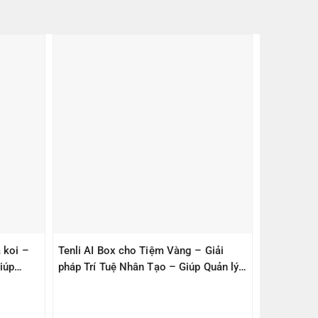
 koi –
Tenli AI Box cho Tiệm Vàng – Giải
iúp
pháp Trí Tuệ Nhân Tạo – Giúp Quản lý
– An Toàn