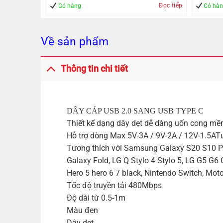
Đọc tiếp
Mua hàng
Có hàng
Có hà
Về sản phẩm
Thông tin chi tiết
DÂY CÁP USB 2.0 SANG USB TYPE C
Thiết kế dạng dây dẹt dễ dàng uốn cong mềm 
Hỗ trợ dòng Max 5V-3A / 9V-2A / 12V-1.5A
T
Tương thích với Samsung Galaxy S20 S10 P
Galaxy Fold, LG Q Stylo 4 Stylo 5, LG G5 G
Hero 5 hero 6 7 black, Nintendo Switch, Mo
Tốc độ truyền tải 480Mbps
Độ dài từ 0.5-1m
Màu đen
Dây dẹt