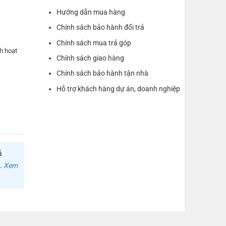
Hướng dẫn mua hàng
Chính sách bảo hành đổi trả
Chính sách mua trả góp
h hoạt
Chính sách giao hàng
Chính sách bảo hành tận nhà
Hỗ trợ khách hàng dự án, doanh nghiệp
P
 Note8,
laxy
0 V35
 5 hero 6
Moto Z
ả
m.
Xem