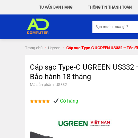
Chuyển
TƯ VẤN BÁN HÀNG
THÔNG TIN THANH TOÁN
đến
nội
Tìm
dung
kiếm:
Trang chủ
Ugreen
Cáp sạc Type-C UGREEN US332 – Tốc độ t
Cáp sạc Type-C UGREEN US332 – 
Bảo hành 18 tháng
Mã sản phẩm: US332
Có hàng
Được xếp
hạng
5.00
5 sao