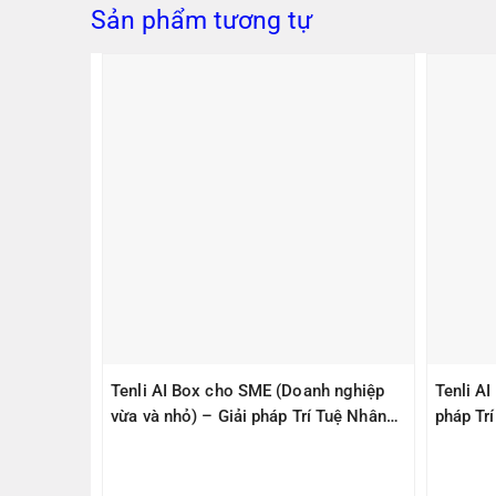
Sản phẩm tương tự
PS305(V2)
Tenli AI Box cho SME (Doanh nghiệp
Tenli A
ps, 1
vừa và nhỏ) – Giải pháp Trí Tuệ Nhân
pháp Tr
1000Mbps
Tạo – Giúp Quản lý – An Toàn
– An To