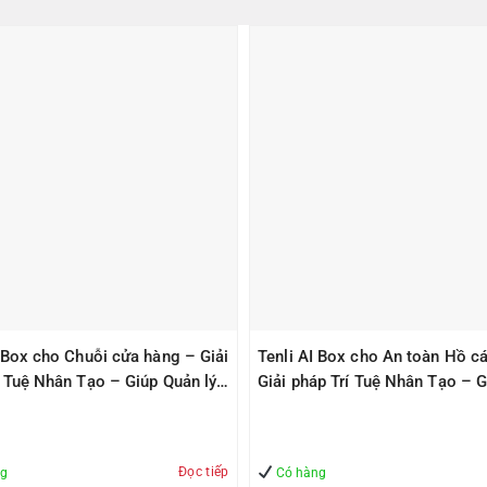
I Box cho Chuỗi cửa hàng – Giải
Tenli AI Box cho An toàn Hồ cá
í Tuệ Nhân Tạo – Giúp Quản lý
Giải pháp Trí Tuệ Nhân Tạo – G
àn
Quản lý – An Toàn
Đọc tiếp
ng
Có hàng