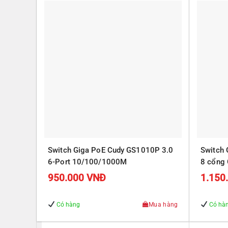
Switch Giga PoE Cudy GS1010P 3.0
Switch
6-Port 10/100/1000M
8 cổng 
Gigabit
950.000
VNĐ
1.150
Có hàng
Mua hàng
Có hà