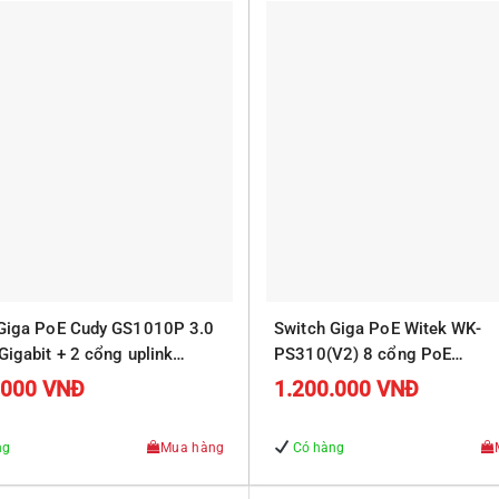
 Giga PoE Cudy GS1010P 3.0
Switch Giga PoE Witek WK-
Gigabit + 2 cổng uplink
PS310(V2) 8 cổng PoE
10/100/1000Mbps, 2 cổng R
.000
VNĐ
1.200.000
VNĐ
Uplink 10/100/1000Mbps
ng
Mua hàng
Có hàng