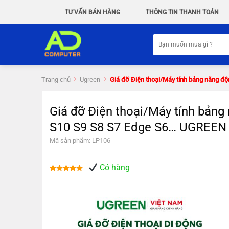
Chuyển
TƯ VẤN BÁN HÀNG
THÔNG TIN THANH TOÁN
đến
nội
Tìm
dung
kiếm:
Trang chủ
Ugreen
Giá đỡ Điện thoại/Máy tính bảng năng 
Giá đỡ Điện thoại/Máy tính bảng
S10 S9 S8 S7 Edge S6… UGREEN
Mã sản phẩm: LP106
Có hàng
Được xếp
hạng
5.00
5 sao