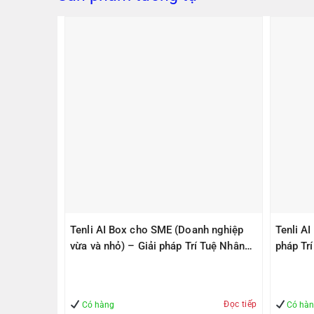
PS305(V2)
Tenli AI Box cho SME (Doanh nghiệp
Tenli A
ps, 1
vừa và nhỏ) – Giải pháp Trí Tuệ Nhân
pháp Tr
1000Mbps
Tạo – Giúp Quản lý – An Toàn
– An To
Đọc tiếp
Mua hàng
Có hàng
Có hà