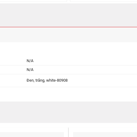
N/A
N/A
Đen, trắng, white-80908