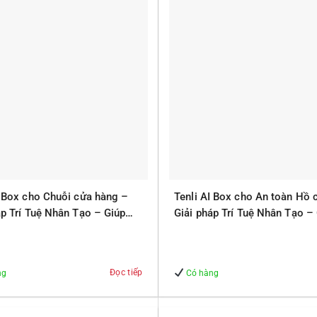
I Box cho Chuỗi cửa hàng –
Tenli AI Box cho An toàn Hồ 
áp Trí Tuệ Nhân Tạo – Giúp
Giải pháp Trí Tuệ Nhân Tạo –
 – An Toàn
Quản lý – An Toàn
Đọc tiếp
ng
Có hàng