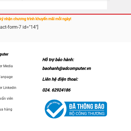
ký nhận chương trình khuyến mãi mỗi ngày!
act-form-7 id="14"]
puter
Hỗ trợ bảo hành:
r Media
baohanh@adcomputer.vn
Fanpage
Liên hệ điện thoai:
 Linkedin
024. 62924186
 vấn viên
mua hàng