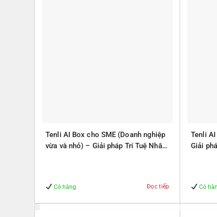
Tenli AI Box cho SME (Doanh nghiệp
Tenli A
vừa và nhỏ) – Giải pháp Trí Tuệ Nhân
Giải ph
Tạo – Giúp Quản lý – An Toàn
Quản lý
Đọc tiếp
Có hàng
Có hà