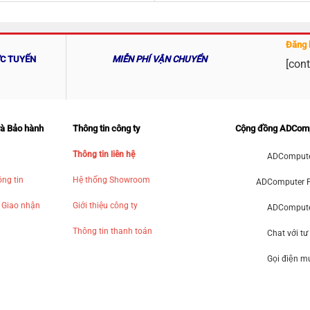
Đăng 
ỰC TUYẾN
MIỄN PHÍ VẬN CHUYỂN
[cont
và Bảo hành
Thông tin công ty
Cộng đồng ADCom
Thông tin liên hệ
ADCompute
ng tin
Hệ thống Showroom
ADComputer 
 Giao nhận
Giới thiệu công ty
ADComputer
Thông tin thanh toán
Chat với tư
Gọi điện 